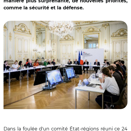
manière plus surprenante, de nouvelles priorités,
© @Regionsdefrance/ Renaud Muselier coprésidait le
comme la sécurité et la défense.
Comité État-Régions sur la politique de cohésion post-
2027 avec François Rebsamen le 24 juin
Dans la foulée d'un comité État-régions réuni ce 24