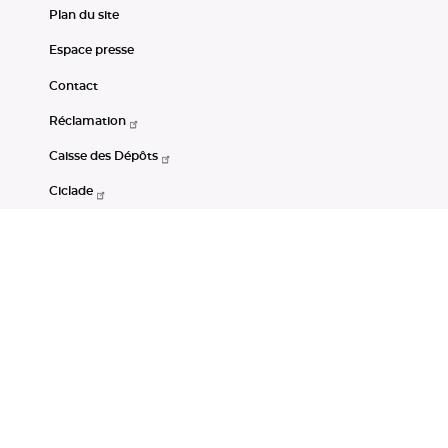
Plan du site
Espace presse
Contact
Réclamation
Caisse des Dépôts
Ciclade
CDC-Net
Consignations
Portail Open Data CDC
Restez connectés
LinkedIn
Youtube
Instagram
RSS