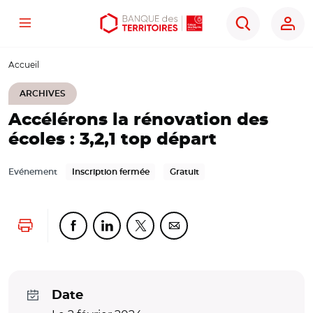
Menu
Aller
Aller
Ouvrir
Rechercher
au
au
les
contenu
menu
outils
Accueil
principal
principal
d'accessibilité
ARCHIVES
Accélérons la rénovation des
écoles : 3,2,1 top départ
Evénement
Inscription fermée
Gratuit
Lancer l'impression
Partager cette page sur Facebook
Partager cette page sur Linkedin
Partager cette page sur Twitter
Partager cette page sur Co
Date