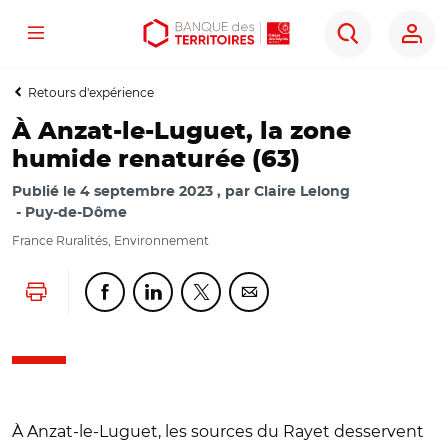
Menu
Aller
Aller
Ouvrir
Rechercher
au
au
les
contenu
menu
outils
Retours d'expérience
principal
principal
d'accessibilité
À Anzat-le-Luguet, la zone
humide renaturée (63)
Publié le
4 septembre 2023
par
Claire Lelong
Puy-de-Dôme
France Ruralités, Environnement
Lancer l'impression
Partager cette page sur Facebook
Partager cette page sur Linkedin
Partager cette page sur Twitter
Partager cette page sur Co
À Anzat-le-Luguet, les sources du Rayet desservent