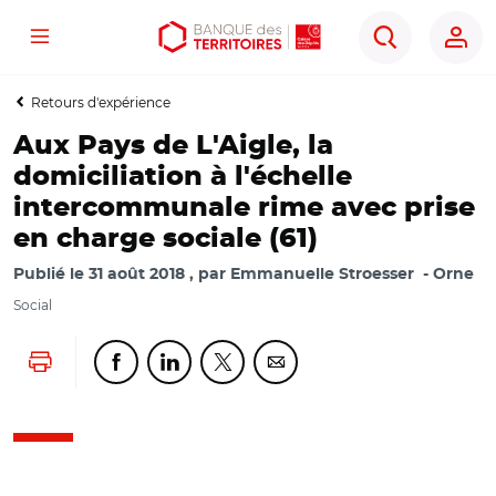
Menu
Aller
Aller
Ouvrir
Rechercher
au
au
les
contenu
menu
outils
Retours d'expérience
principal
principal
d'accessibilité
Aux Pays de L'Aigle, la
domiciliation à l'échelle
intercommunale rime avec prise
en charge sociale (61)
Publié le
31 août 2018
par
Emmanuelle Stroesser
Orne
Social
Lancer l'impression
Partager cette page sur Facebook
Partager cette page sur Linkedin
Partager cette page sur Twitter
Partager cette page sur Co