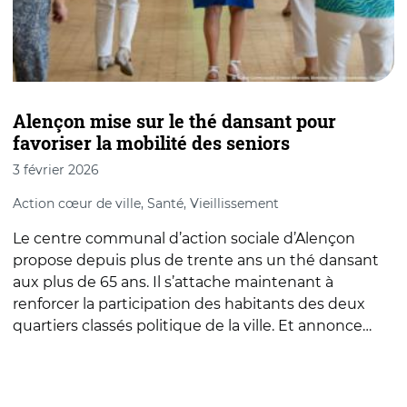
Alençon mise sur le thé dansant pour
D
favoriser la mobilité des seniors
d
3 février 2026
1
Action cœur de ville, Santé, Vieillissement
V
Le centre communal d’action sociale d’Alençon
L
propose depuis plus de trente ans un thé dansant
s
aux plus de 65 ans. Il s’attache maintenant à
P
renforcer la participation des habitants des deux
d
quartiers classés politique de la ville. Et annonce…
â