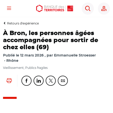
Menu
Aller
Aller
Ouvrir
Rechercher
au
au
les
contenu
menu
outils
Retours d'expérience
principal
principal
d'accessibilité
À Bron, les personnes âgées
accompagnées pour sortir de
chez elles (69)
Publié le
12 mars 2026
par
Emmanuelle Stroesser
Rhône
Vieillissement, Publics fragiles
Lancer l'impression
Partager cette page sur Facebook
Partager cette page sur Linkedin
Partager cette page sur Twitter
Partager cette page sur Co