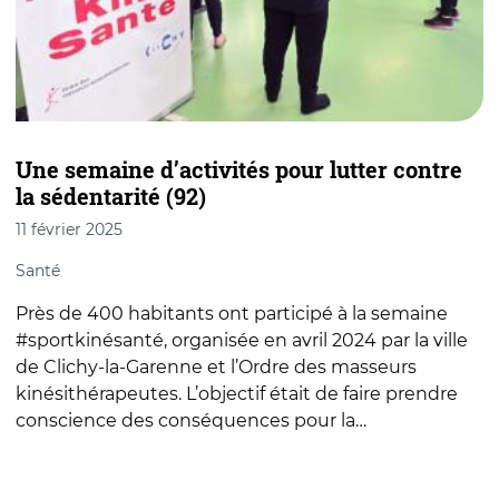
Une semaine d’activités pour lutter contre
À
la sédentarité (92)
2
11 février 2025
A
Santé
L
Près de 400 habitants ont participé à la semaine
i
#sportkinésanté, organisée en avril 2024 par la ville
T
de Clichy-la-Garenne et l’Ordre des masseurs
S
kinésithérapeutes. L’objectif était de faire prendre
m
conscience des conséquences pour la…
d