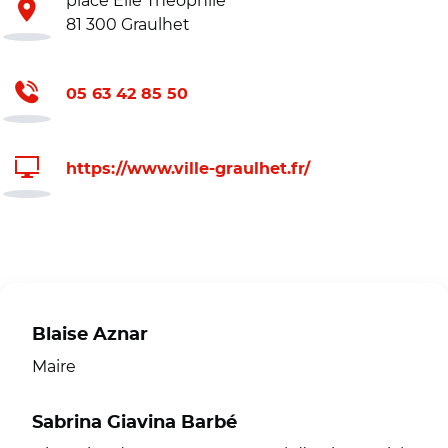
place Elie Théophile
81 300 Graulhet
05 63 42 85 50
https://www.ville-graulhet.fr/
Blaise Aznar
Maire
Sabrina Giavina Barbé