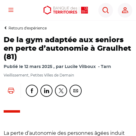
Menu
Aller
Aller
Ouvrir
Rechercher
au
au
les
contenu
menu
outils
Retours d'expérience
principal
principal
d'accessibilité
De la gym adaptée aux seniors
en perte d’autonomie à Graulhet
(81)
Publié le
12 mars 2025
par
Lucile Vilboux
Tarn
Vieillissement, Petites Villes de Demain
Lancer l'impression
Partager cette page sur Facebook
Partager cette page sur Linkedin
Partager cette page sur Twitter
Partager cette page sur Co
La perte d’autonomie des personnes âgées induit