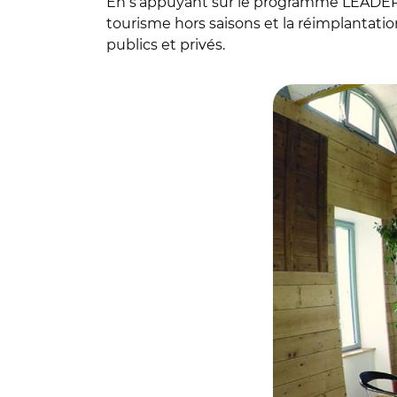
En s’appuyant sur le programme LEADER
tourisme hors saisons et la réimplantati
publics et privés.
© Etienne MANGIN/