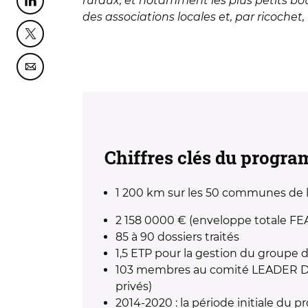
ruraux, et notamment les plus petits bo
Partager cette page sur Linkedin
des associations locales et, par ricochet
Partager cette page sur Twitter
Partager cette page sur Courriel
Chiffres clés du progra
1 200 km sur les 50 communes d
2 158 0000 € (enveloppe totale F
85 à 90 dossiers traités
1,5 ETP pour la gestion du groupe d
103 membres au comité LEADER Diois
privés)
2014-2020 : la période initiale du 