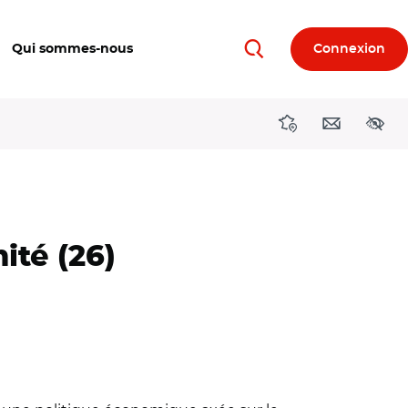
Qui sommes-nous
Connexion
Rechercher
Directions région
Contact
Acces
ité (26)