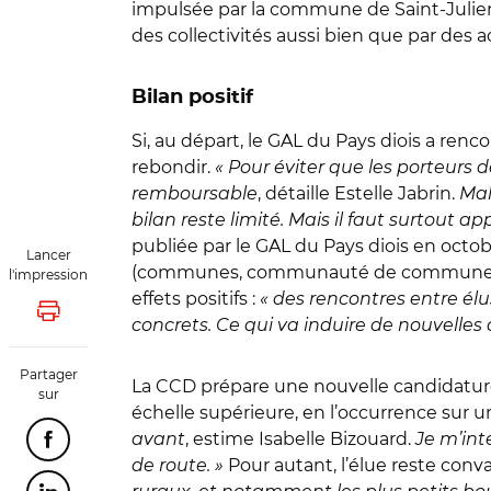
impulsée par la commune de Saint-Julien-e
des collectivités aussi bien que par des
Bilan positif
Si, au départ, le GAL du Pays diois a renc
rebondir.
« Pour éviter que les porteurs
remboursable
, détaille Estelle Jabrin.
Mal
bilan reste limité. Mais il faut surtout ap
publiée par le GAL du Pays diois en octo
Lancer
(communes, communauté de communes, 
l'impression
effets positifs :
« des rencontres entre él
Lancer l'impression
concrets. Ce qui va induire de nouvelles c
Partager
La CCD prépare une nouvelle candidature
sur
échelle supérieure, en l’occurrence sur un 
avant
, estime Isabelle Bizouard.
Je m’int
Partager cette page sur Facebook
de route. »
Pour autant, l’élue reste conva