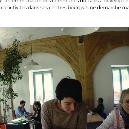
, la Communauté des communes du Diois a développé u
on d’activités dans ses centres bourgs. Une démarche ma
Pix N’Grin