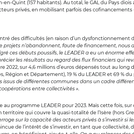
n-Quint (157 habitants). Au total, le GAL du Pays diois a
 acteurs privés, en mobilisant parfois des cofinancemen
ontré des difficultés (en raison d’un dysfonctionnement d
 de projets n’abandonnent, faute de financement, nous
gré ces débuts poussifs
,
le LEADER a eu un énorme effet 
précier les résultats au regard des flux financiers qui rev
bre 2022, sur 4,6 millions d’euros dépensés tout au long
Région et Département), 19
% du LEADER et 69 % du pr
us issus de différentes communes dans un cadre différen
oopérations entre collectivités ».
 au programme LEADER pour 2023. Mais cette fois, sur 
territoire qui couvre la quasi-totalité de l’Isère (hors Gr
erroge sur la capacité des acteurs privés à s’investir si 
incue de l’intérêt de s’investir, en tant que collectivité