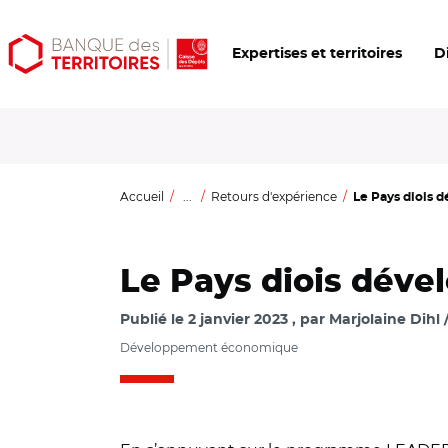
Aller
Aller
Ouvrir
Expertises et territoires
D
au
au
les
contenu
menu
outils
principal
principal
d'accessibilité
Accueil
...
Retours d'expérience
Le Pays diois 
Le Pays diois déve
Publié le
2 janvier 2023
par
Marjolaine Dihl 
Développement économique