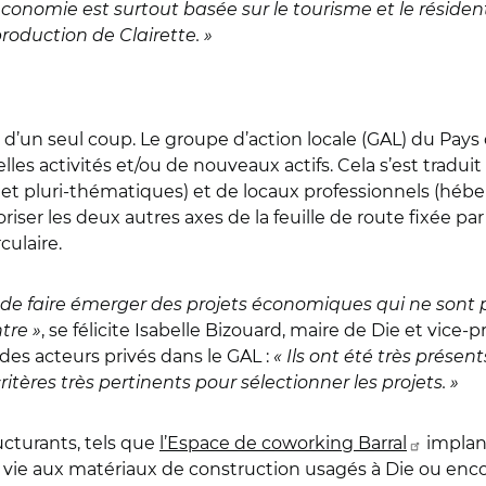
conomie est surtout basée sur le tourisme et le résident
production de Clairette. »
re d’un seul coup. Le groupe d’action locale (GAL) du Pays
les activités et/ou de nouveaux actifs. Cela s’est traduit
 et pluri-thématiques) et de locaux professionnels (hébe
iser les deux autres axes de la feuille de route fixée p
culaire.
e faire émerger des projets économiques qui ne sont 
tre »
, se félicite Isabelle Bizouard, maire de Die et vi
des acteurs privés dans le GAL :
« Ils ont été très présen
itères très pertinents pour sélectionner les projets. »
ructurants, tels que
l’Espace de coworking Barral
implant
e aux matériaux de construction usagés à Die ou encore 