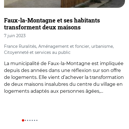
Faux-la-Montagne et ses habitants
L
transforment deux maisons
d
7 juin 2023
3
France Ruralités, Aménagement et foncier, urbanisme,
F
Citoyenneté et services au public
À
La municipalité de Faux-la-Montagne est impliquée
f
depuis des années dans une réflexion sur son offre
4
de logements. Elle vient d’achever la transformation
d
de deux maisons insalubres du centre du village en
d
logements adaptés aux personnes âgées,…