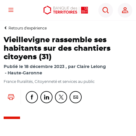
Menu
Aller
Aller
Ouvrir
Rechercher
au
au
les
contenu
menu
outils
Retours d'expérience
principal
principal
d'accessibilité
Vieillevigne rassemble ses
habitants sur des chantiers
citoyens (31)
Publié le
18 décembre 2023
par
Claire Lelong
Haute-Garonne
France Ruralités, Citoyenneté et services au public
Lancer l'impression
Partager cette page sur Facebook
Partager cette page sur Linkedin
Partager cette page sur Twitter
Partager cette page sur Co