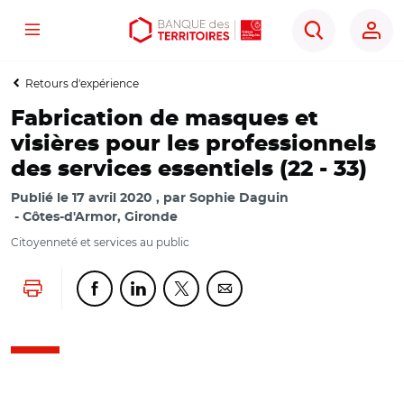
Menu
Aller
Aller
Ouvrir
Rechercher
au
au
les
contenu
menu
outils
Retours d'expérience
principal
principal
d'accessibilité
Fabrication de masques et
visières pour les professionnels
des services essentiels (22 - 33)
Publié le
17 avril 2020
par
Sophie Daguin
Côtes-d'Armor, Gironde
Citoyenneté et services au public
Lancer l'impression
Partager cette page sur Facebook
Partager cette page sur Linkedin
Partager cette page sur Twitter
Partager cette page sur Co