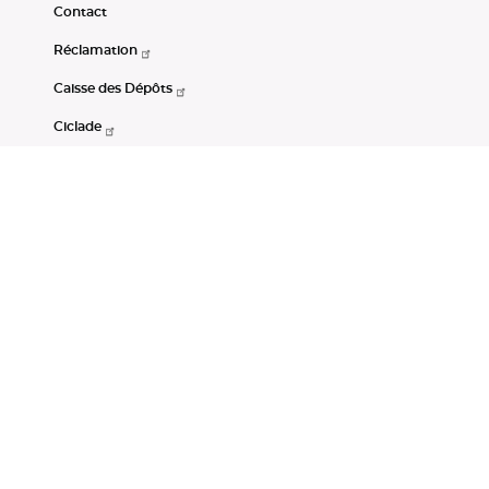
Contact
Réclamation
Caisse des Dépôts
Ciclade
CDC-Net
Consignations
Portail Open Data CDC
Restez connectés
LinkedIn
Youtube
Instagram
RSS
Mentions légales
CGU
Données personnelles