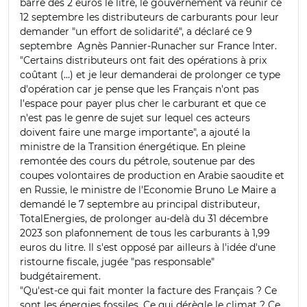
barre des 2 euros le litre, le gouvernement va réunir ce
12 septembre les distributeurs de carburants pour leur
demander "un effort de solidarité", a déclaré ce 9
septembre Agnès Pannier-Runacher sur France Inter.
"Certains distributeurs ont fait des opérations à prix
coûtant (...) et je leur demanderai de prolonger ce type
d'opération car je pense que les Français n'ont pas
l'espace pour payer plus cher le carburant et que ce
n'est pas le genre de sujet sur lequel ces acteurs
doivent faire une marge importante", a ajouté la
ministre de la Transition énergétique. En pleine
remontée des cours du pétrole, soutenue par des
coupes volontaires de production en Arabie saoudite et
en Russie, le ministre de l'Economie Bruno Le Maire a
demandé le 7 septembre au principal distributeur,
TotalEnergies, de prolonger au-delà du 31 décembre
2023 son plafonnement de tous les carburants à 1,99
euros du litre. Il s'est opposé par ailleurs à l'idée d'une
ristourne fiscale, jugée "pas responsable"
budgétairement.
"Qu'est-ce qui fait monter la facture des Français ? Ce
sont les énergies fossiles. Ce qui dérègle le climat ? Ce