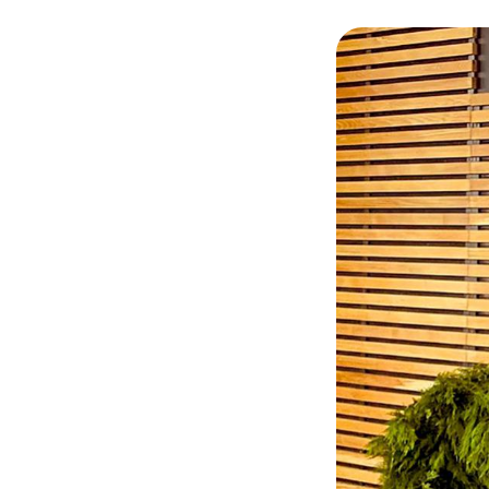
© @carolinecayeux/