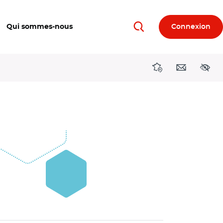
Qui sommes-nous
Connexion
Rechercher
Directions région
Contact
Acces