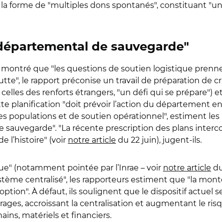
la forme de "multiples dons spontanés", constituant "un v
 départemental de sauvegarde"
t montré que "les questions de soutien logistique pre
utte", le rapport préconise un travail de préparation de c
elles des renforts étrangers, "un défi qui se prépare") et
Cette planification "doit prévoir l’action du département
opulations et de soutien opérationnel", estiment les ra
e sauvegarde". "La récente prescription des plans inter
 l’histoire" (voir
notre article
du 22 juin), jugent-ils.
sque" (notamment pointée par l’Inrae – voir
notre article
du
stème centralisé", les rapporteurs estiment que "la mon
ption". À défaut, ils soulignent que le dispositif actuel se
itrages, accroissant la centralisation et augmentant le ris
ains, matériels et financiers.