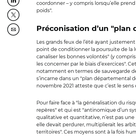
Partager cette page sur Linkedin
coordonner – y compris lorsqu’elle prend 
poids".
Partager cette page sur Twitter
Préconisation d’un "plan
Partager cette page sur Courriel
Les grands feux de l’été ayant justemen
point de conditionner la poursuite de la l
canaliser les bonnes volontés" (y compris c
les concerner par le biais d’exercices". 
notamment en termes de sauvegarde des p
s’incarne dans un "plan départemental d
novembre 2021 atteste que c’est le sens de
Pour faire face à "la généralisation du ri
repères" et qui est "antinomique d’un sy
qualitative et quantitative, n’est pas une o
elle devait perdurer, multiplierait les arb
territoires". Ces moyens sont à la fois hum