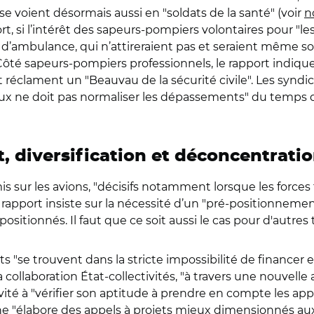
e voient désormais aussi en "soldats de la santé" (voir
n
ort, si l’intérêt des sapeurs-pompiers volontaires pour "
 d’ambulance, qui n’attireraient pas et seraient même so
Côté sapeurs-pompiers professionnels, le rapport indique
t réclament un "Beauvau de la sécurité civile". Les syndica
 ne doit pas normaliser les dépassements" du temps de t
, diversification et déconcentrati
 sur les avions, "décisifs notamment lorsque les forces 
e rapport insiste sur la nécessité d’un "pré-positionnemen
sitionnés. Il faut que ce soit aussi le cas pour d'autres t
se trouvent dans la stricte impossibilité de financer 
 collaboration État-collectivités, "à travers une nouvell
nvité à "vérifier son aptitude à prendre en compte les ap
élabore des appels à projets mieux dimensionnés aux e