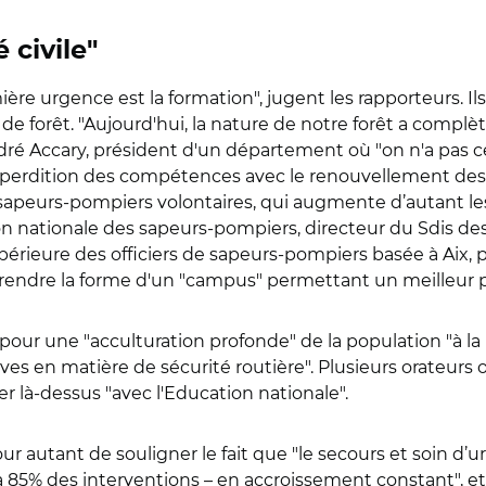
 civile"
ère urgence est la formation", jugent les rapporteurs. I
de forêt. "
Aujourd'hui, la nature de notre forêt a compl
ré Accary, président d'un département où "on n'a pas ce
déperdition des compétences avec le renouvellement des
sapeurs-pompiers volontaires, qui augmente d’autant le
tion nationale des sapeurs-pompiers, directeur du Sdi
rieure des officiers de sapeurs-pompiers basée à Aix, pr
t prendre la forme d'un "campus" permettant un meilleur p
our une "acculturation profonde" de la population "à la
uves en matière de sécurité routière". Plusieurs orateurs o
er là-dessus "avec l'Education nationale".
ur autant de souligner le fait que "le secours et soin d
à 85% des interventions – en accroissement constant", et