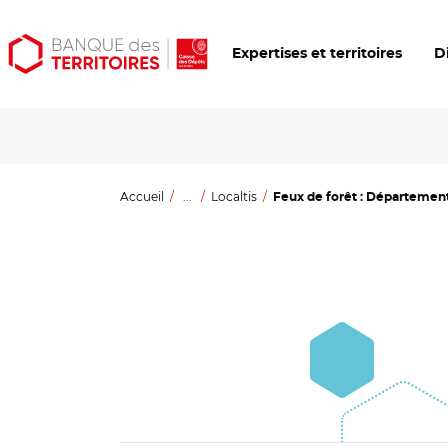
Aller
Aller
Ouvrir
Expertises et territoires
D
au
au
les
contenu
menu
outils
principal
principal
d'accessibilité
Accueil
...
Localtis
Feux de forêt : Département