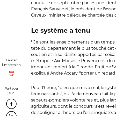
conduite en septembre par les président
François Sauvadet, le président de l'asso
Cayeux, ministre déléguée chargée des coll
Le système a tenu
"Ce sont les enseignements d’un temps ext
tête du département le plus touché cet é
soutien et la solidarité apportés par soix
Lancer
métropole Aix-Marseille Provence et du
l'impression
important renfort à la Gironde. Fruit de "
v
expliqué André Accary
, "porter un regard
Lancer l'impression
Pour l’heure, "bien que mis à mal, le sys
Partager
sur
feux naissants", qui "a de nouveau fait l
sapeurs-pompiers volontaires et, plus lar
Partager cette page sur Facebook
agriculteurs, dont le concours "s’est révé
de souligner à l’heure où l’on s’inquiète, à