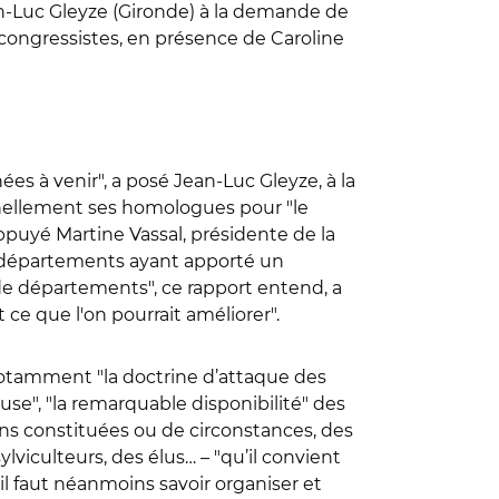
n-Luc Gleyze (Gironde) à la demande de
 congressistes, en présence de Caroline
es à venir", a posé Jean-Luc Gleyze, à la
ennellement ses homologues pour "le
appuyé Martine Vassal, présidente de la
 départements ayant apporté un
s de département
s", ce rapport entend, a
t ce que l'on pourrait améliorer".
t notamment "la doctrine d’attaque des
use", "la remarquable disponibilité" des
ons constituées ou de circonstances, des
lviculteurs, des élus… – "qu’il convient
u’il faut néanmoins savoir organiser et