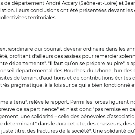
s de département André Accary (Saône-et-Loire) et Jea
ciation. Leurs conclusions ont été présentées devant les
ectivités territoriales.
raordinaire qui pourrait devenir ordinaire dans les anné
té, profitant d'ailleurs des assises pour remercier sol
ante départements". "Il faut qu’on se prépare au pire", a 
 conseil départemental des Bouches-du-Rhône, l'un des
isites de terrain, d'auditions et de contributions écrite
 très pragmatique, à la fois sur ce qui a bien fonctionné e
tème a tenu", relève le rapport. Parmi les forces figuren
a preuve de sa pertinence" et n'est donc "pas remise en ca
gement, une solidarité – celle des bénévoles d’associati
lé déterminant" dans le Jura cet été, des chasseurs, des sy
 juste titre, des fractures de la société". Une solidarité q