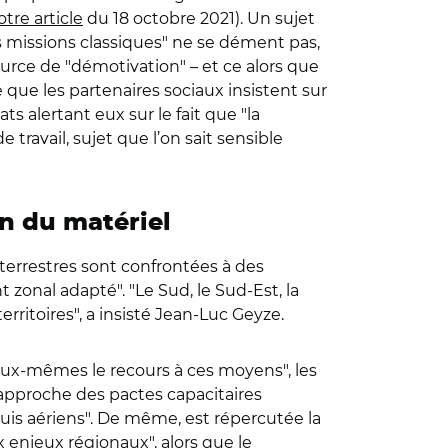
otre article
du 18 octobre 2021). Un sujet
les missions classiques" ne se dément pas,
urce de "démotivation" – et ce alors que
 que les partenaires sociaux insistent sur
ts alertant eux sur le fait que "la
ravail, sujet que l’on sait sensible
on du matériel
terrestres sont confrontées à des
t zonal adapté". "
Le Sud, le Sud-Est, la
erritoires", a insisté Jean-Luc Geyze.
eux-mêmes le recours à ces moyens", les
e approche des pactes capacitaires
puis aériens". De même, est répercutée la
njeux régionaux", alors que le