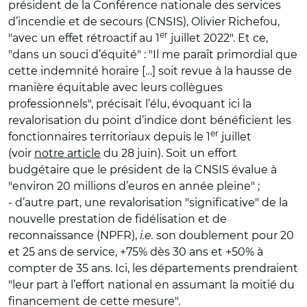
président de la Conférence nationale des services
d’incendie et de secours (CNSIS), Olivier Richefou,
er
"avec un effet rétroactif au 1
juillet 2022". Et ce,
"dans un souci d’équité" : "Il me paraît primordial que
cette indemnité horaire […] soit revue à la hausse de
manière équitable avec leurs collègues
professionnels", précisait l’élu, évoquant ici la
revalorisation du point d’indice dont bénéficient les
er
fonctionnaires territoriaux depuis le 1
juillet
(voir
notre article
du 28 juin). Soit un effort
budgétaire que le président de la CNSIS évalue à
"environ 20 millions d’euros en année pleine" ;
- d’autre part, une revalorisation "significative" de la
nouvelle prestation de fidélisation et de
reconnaissance (NPFR),
i.e.
son doublement pour 20
et 25 ans de service, +75% dès 30 ans et +50% à
compter de 35 ans. Ici, les départements prendraient
"leur part à l’effort national en assumant la moitié du
financement de cette mesure".