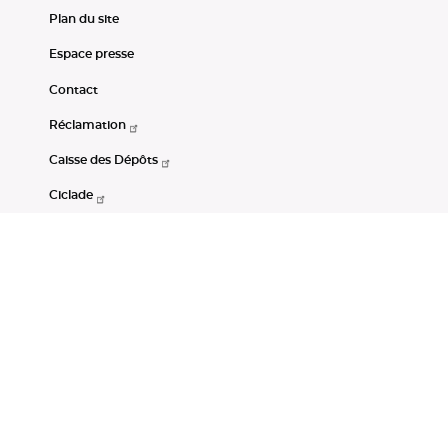
Plan du site
Espace presse
Contact
Réclamation
Caisse des Dépôts
Ciclade
CDC-Net
Consignations
Portail Open Data CDC
Restez connectés
LinkedIn
Youtube
Instagram
RSS