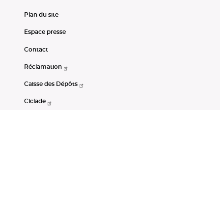
Plan du site
Espace presse
Contact
Réclamation
Caisse des Dépôts
Ciclade
CDC-Net
Consignations
Portail Open Data CDC
Restez connectés
LinkedIn
Youtube
Instagram
RSS