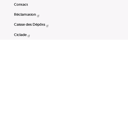
Contact
Réclamation
Caisse des Dépôts
Ciclade
CDC-Net
Consignations
Portail Open Data CDC
Restez connectés
LinkedIn
Youtube
Instagram
RSS
Mentions légales
CGU
Données personnelles