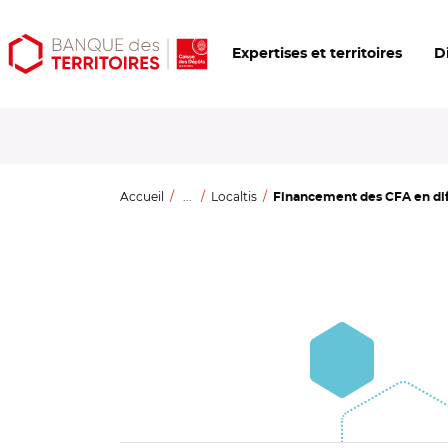
Aller
Aller
Ouvrir
Expertises et territoires
D
au
au
les
contenu
menu
outils
principal
principal
d'accessibilité
Accueil
...
Localtis
Financement des CFA en diffi