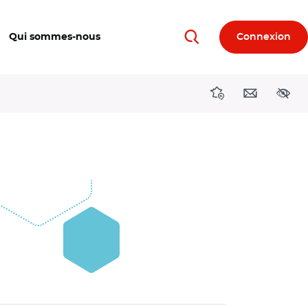
Qui sommes-nous
Connexion
Rechercher
Directions région
Contact
Acces