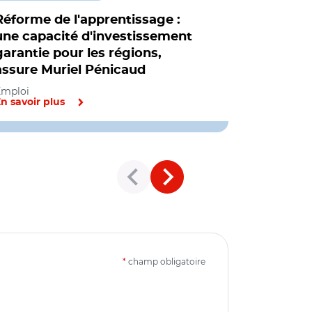
Réforme de l'apprentissage :
Formatio
une capacité d'investissement
assurance
garantie pour les régions,
de l'avant
assure Muriel Pénicaud
Emploi
Emploi
n savoir plus
En savoir pl
*
champ obligatoire