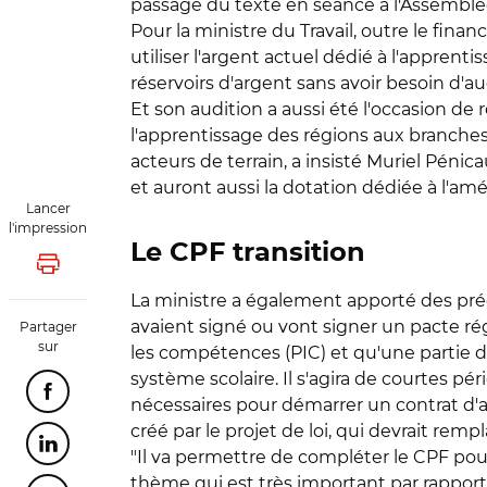
passage du texte en séance à l'Assemblée 
Pour la ministre du Travail, outre le fi
utiliser l'argent actuel dédié à l'apprent
réservoirs d'argent sans avoir besoin d'aug
Et son audition a aussi été l'occasion de 
l'apprentissage des régions aux branches p
acteurs de terrain, a insisté Muriel Péni
et auront aussi la dotation dédiée à l'am
Lancer
l'impression
Le CPF transition
Lancer l'impression
La ministre a également apporté des préc
avaient signé ou vont signer un pacte ré
Partager
sur
les compétences (PIC) et qu'une partie d
système scolaire. Il s'agira de courtes pé
Partager cette page sur Facebook
nécessaires pour démarrer un contrat d'a
créé par le projet de loi, qui devrait rem
Partager cette page sur Linkedin
"Il va permettre de compléter le CPF pour
thème qui est très important par rapport 