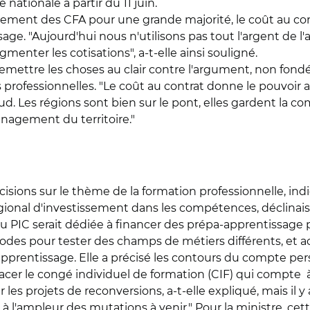
nationale à partir du 11 juin.
nancement des CFA pour une grande majorité, le coût au c
issage. "Aujourd'hui nous n'utilisons pas tout l'argent de
menter les cotisations", a-t-elle ainsi souligné.
remettre les choses au clair contre l'argument, non fondé 
rofessionnelles. "Le coût au contrat donne le pouvoir au 
caud. Les régions sont bien sur le pont, elles gardent l
énagement du territoire."
isions sur le thème de la formation professionnelle, ind
gional d'investissement dans les compétences, déclinai
u PIC serait dédiée à financer des prépa-apprentissage p
riodes pour tester des champs de métiers différents, et a
pprentissage. Elle a précisé les contours du compte pers
placer le congé individuel de formation (CIF) qui compte à
 les projets de reconversions, a-t-elle expliqué, mais il 
à l'ampleur des mutations à venir." Pour la ministre, cet