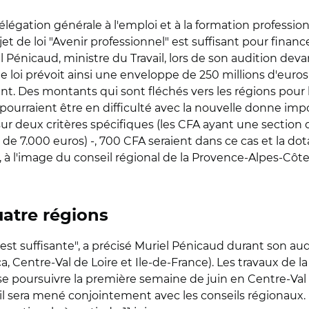
élégation générale à l'emploi et à la formation profession
et de loi "Avenir professionnel" est suffisant pour financ
el Pénicaud, ministre du Travail, lors de son audition de
 de loi prévoit ainsi une enveloppe de 250 millions d'euros
ment. Des montants qui sont fléchés vers les régions pou
pourraient être en difficulté avec la nouvelle donne imp
sur deux critères spécifiques (les CFA ayant une section
de 7.000 euros) -, 700 CFA seraient dans ce cas et la dota
 à l'image du conseil régional de la Provence-Alpes-Côte
atre régions
e est suffisante", a précisé Muriel Pénicaud durant son au
 Centre-Val de Loire et Ile-de-France). Les travaux de
e poursuivre la première semaine de juin en Centre-Val de 
il sera mené conjointement avec les conseils régionaux. L