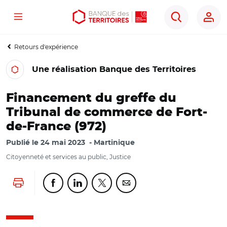
Menu
Aller
Aller
Ouvrir
Rechercher
au
au
les
contenu
menu
outils
Retours d'expérience
principal
principal
d'accessibilité
Une réalisation Banque des Territoires
Financement du greffe du
Tribunal de commerce de Fort-
de-France (972)
Publié le
24 mai 2023
Martinique
Citoyenneté et services au public, Justice
Lancer l'impression
Partager cette page sur Facebook
Partager cette page sur Linkedin
Partager cette page sur Twitter
Partager cette page sur Co