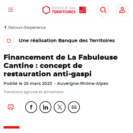
Menu
Aller
Aller
Ouvrir
Rechercher
au
au
les
contenu
menu
outils
Retours d'expérience
principal
principal
d'accessibilité
Une réalisation Banque des Territoires
Financement de La Fabuleuse
Cantine : concept de
restauration anti-gaspi
Publié le
25 mars 2023
Auvergne-Rhône-Alpes
Transitions agricole et alimentaire
Lancer l'impression
Partager cette page sur Facebook
Partager cette page sur Linkedin
Partager cette page sur Twitter
Partager cette page sur Co