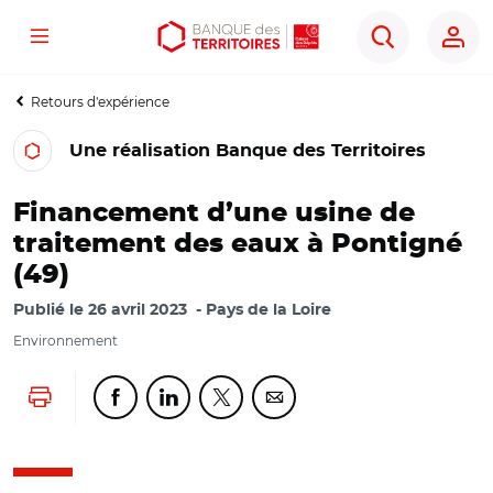
Menu
Aller
Aller
Ouvrir
Rechercher
au
au
les
contenu
menu
outils
Retours d'expérience
principal
principal
d'accessibilité
Une réalisation Banque des Territoires
Financement d’une usine de
traitement des eaux à Pontigné
(49)
Publié le
26 avril 2023
Pays de la Loire
Environnement
Lancer l'impression
Partager cette page sur Facebook
Partager cette page sur Linkedin
Partager cette page sur Twitter
Partager cette page sur Co