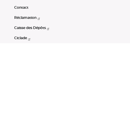
Contact
Réclamation
Caisse des Dépôts
Ciclade
CDC-Net
Consignations
Portail Open Data CDC
Restez connectés
LinkedIn
Youtube
Instagram
RSS