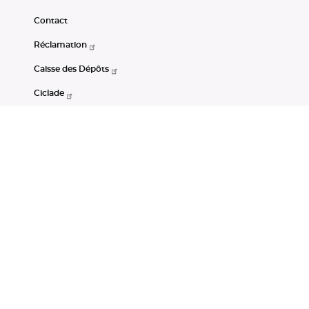
Contact
Réclamation
Caisse des Dépôts
Ciclade
CDC-Net
Consignations
Portail Open Data CDC
Restez connectés
LinkedIn
Youtube
Instagram
RSS