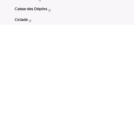
Caisse des Dépôts
Ciclade
CDC-Net
Consignations
Portail Open Data CDC
Restez connectés
LinkedIn
Youtube
Instagram
RSS
Mentions légales
CGU
Données personnelles
Accessibilité : non conforme
DSP2
Instruments financiers
Gestion des cookies