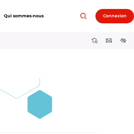
Qui sommes-nous
Connexion
Rechercher
Directions région
Contact
Acces