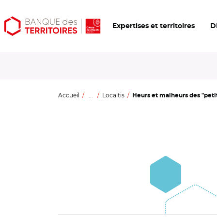
Aller
Aller
Ouvrir
Expertises et territoires
D
au
au
les
contenu
menu
outils
principal
principal
d'accessibilité
Accueil
...
Localtis
Heurs et malheurs des "petit