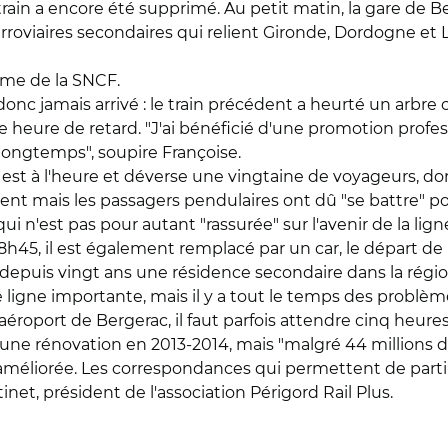
train a encore été supprimé. Au petit matin, la gare de 
rroviaires secondaires qui relient Gironde, Dordogne et 
orme de la SNCF.
donc jamais arrivé : le train précédent a heurté un arbre c
 heure de retard. "J'ai bénéficié d'une promotion professio
r longtemps", soupire Françoise.
 est à l'heure et déverse une vingtaine de voyageurs, dont
nt mais les passagers pendulaires ont dû "se battre" po
 n'est pas pour autant "rassurée" sur l'avenir de la lign
à 8h45, il est également remplacé par un car, le départ d
puis vingt ans une résidence secondaire dans la région, s
ligne importante, mais il y a tout le temps des problèmes.
'aéroport de Bergerac, il faut parfois attendre cinq heures
une rénovation en 2013-2014, mais "malgré 44 millions d'
 améliorée. Les correspondances qui permettent de part
net, président de l'association Périgord Rail Plus.