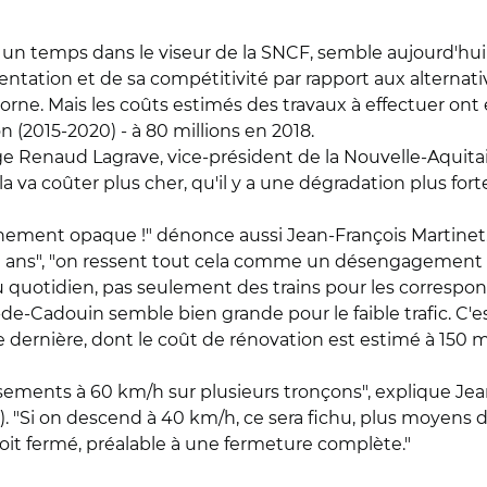
 un temps dans le viseur de la SNCF, semble aujourd'hu
entation et de sa compétitivité par rapport aux alternati
orne. Mais les coûts estimés des travaux à effectuer ont 
n (2015-2020) - à 80 millions en 2018.
rge Renaud Lagrave, vice-président de la Nouvelle-Aquita
a va coûter plus cher, qu'il y a une dégradation plus fort
hement opaque !" dénonce aussi Jean-François Martinet. 
0 ans", "on ressent tout cela comme un désengagement v
s du quotidien, pas seulement des trains pour les corresp
e-Cadouin semble bien grande pour le faible trafic. C'est
ernière, dont le coût de rénovation est estimé à 150 milli
tissements à 60 km/h sur plusieurs tronçons", explique Jea
). "Si on descend à 40 km/h, ce sera fichu, plus moyens 
soit fermé, préalable à une fermeture complète."