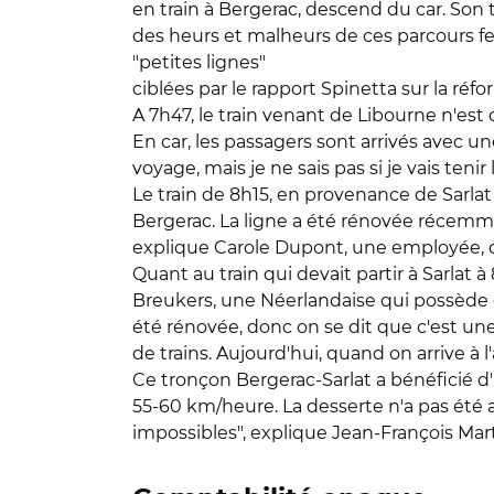
en train à Bergerac, descend du car. Son 
des heurs et malheurs de ces parcours fe
"petites lignes"
ciblées par le rapport Spinetta sur la réf
A 7h47, le train venant de Libourne n'est 
En car, les passagers sont arrivés avec une
voyage, mais je ne sais pas si je vais teni
Le train de 8h15, en provenance de Sarlat
Bergerac. La ligne a été rénovée récemme
explique Carole Dupont, une employée, qui
Quant au train qui devait partir à Sarlat 
Breukers, une Néerlandaise qui possède de
été rénovée, donc on se dit que c'est une 
de trains. Aujourd'hui, quand on arrive à l
Ce tronçon Bergerac-Sarlat a bénéficié d'
55-60 km/heure. La desserte n'a pas été
impossibles", explique Jean-François Marti