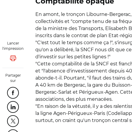
Comptabilité opaque
En amont, le tronçon Libourne-Bergerac,
collectivités et "compte tenu de sa fréqu
de la ministre des Transports, Elisabeth B
inscrits dans le contrat de plan Etat-régio
"C'est tout le temps comme ça !", s'insu
Lancer
l'impression
qu'on a délibéré, la SNCF nous dit que cel
d'investir sur les petites lignes !"
Lancer l'impression
"Cette comptabilité de la SNCF est franc
et "l'absence d'investissement depuis 4
Partager
abonde-t-il. Pourtant, "il faut des train
sur
A 40 km de Bergerac, la gare du Buisson-d
Bergerac-Sarlat et Périgueux-Agen. Cette d
Partager cette page sur Facebook
associations, des plus menacées.
"En raison de la vétusté, il y a des ralen
Partager cette page sur Linkedin
la ligne Agen-Périgueux-Paris (Codeliapp
surtout, on craint qu'un tronçon central 
Partager cette page sur Twitter