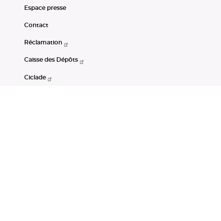
Espace presse
Contact
Réclamation
Caisse des Dépôts
Ciclade
CDC-Net
Consignations
Portail Open Data CDC
Restez connectés
LinkedIn
Youtube
Instagram
RSS