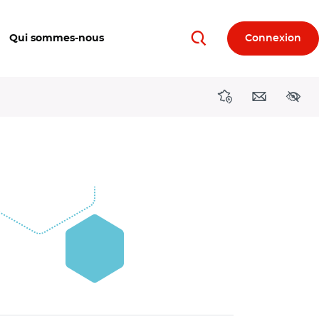
Qui sommes-nous
Connexion
Rechercher
Directions région
Contact
Acces