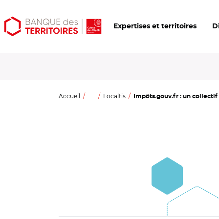
Aller
Aller
Ouvrir
Expertises et territoires
D
au
au
les
contenu
menu
outils
principal
principal
d'accessibilité
Accueil
...
Localtis
Impôts.gouv.fr : un collectif