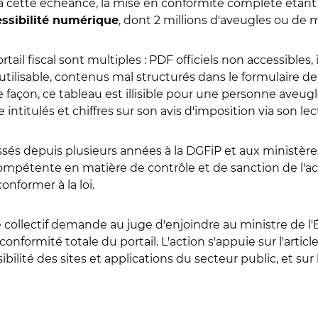
 à cette échéance, la mise en conformité complète étant
, dont 2 millions d'aveugles ou de 
essibilité numérique
ail fiscal sont multiples : PDF officiels non accessibles,
nutilisable, contenus mal structurés dans le formulaire 
façon, ce tableau est illisible pour une personne aveug
e intitulés et chiffres sur son avis d'imposition via son lec
s depuis plusieurs années à la DGFiP et aux ministère
compétente en matière de contrôle et de sanction de l'ac
onformer à la loi.
 le collectif demande au juge d'enjoindre au ministre de 
conformité totale du portail. L'action s'appuie sur l'article
bilité des sites et applications du secteur public, et su