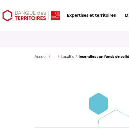
Aller
Aller
Ouvrir
Expertises et territoires
D
au
au
les
contenu
menu
outils
principal
principal
d'accessibilité
Accueil
...
Localtis
Incendies : un fonds de solid