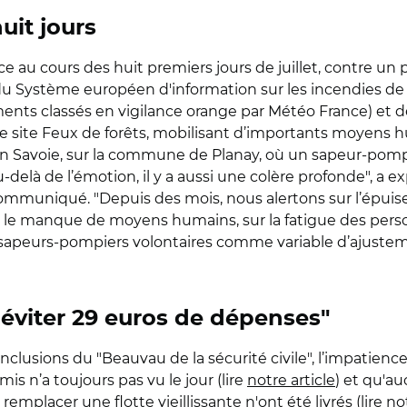
uit jours
e au cours des huit premiers jours de juillet, contre un p
Système européen d'information sur les incendies de for
ments classés en vigilance orange par Météo France) et 
r le site Feux de forêts, mobilisant d’importants moye
n Savoie, sur la commune de Planay, où un sapeur-pompie
-delà de l’émotion, il y a aussi une colère profonde", a
ommuniqué. "Depuis des mois, nous alertons sur l’épuise
r le manque de moyens humains, sur la fatigue des person
es sapeurs-pompiers volontaires comme variable d’ajuste
'éviter 29 euros de dépenses"
nclusions du "Beauvau de la sécurité civile", l’impatien
is n’a toujours pas vu le jour (lire
notre article
) et qu'au
mplacer une flotte vieillissante n'ont été livrés (lire
not