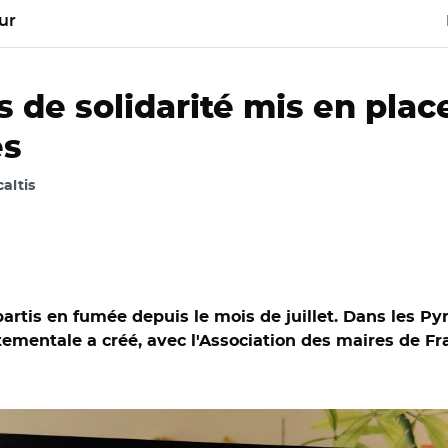
ur
s de solidarité mis en plac
es
caltis
partis en fumée depuis le mois de juillet. Dans les P
tementale a créé, avec l'Association des maires de Fra
x en temps réel sur le site www.feuxdeforet.fr