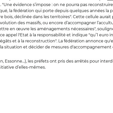
"Une évidence s’impose : on ne pourra pas reconstruire 
, la fédération qui porte depuis quelques années la pro
ière bois, déclinée dans les territoires". Cette cellule aura
’évolution des massifs, ou encore d’accompagner l’accult
ttre en œuvre les aménagements nécessaires", souligne-
appel l'Etat à la responsabilité et indique "qu’1 euro i
gâts et à la reconstruction". La fédération annonce qu'e
luer la situation et décider de mesures d'accompagneme
Essonne…), les préfets ont pris des arrêtés pour interdire 
tiative d’elles-mêmes.