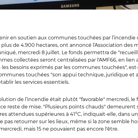
 venir en soutien aux communes touchées par l’incendie d
agé plus de 4.900 hectares, ont annoncé l’Association des 
 mercredi 8 juillet. Le fonds permettra de "recueillir l
mes collectées seront centralisées par l'AMF66, en lien av
 les besoins exprimés par les communes touchées", est-i
s communes touchées "son appui technique, juridique et a
lir les services essentiels.
lution de l’incendie était plutôt "favorable" mercredi, le
nce reste de mise. "Plusieurs points chauds" demeurent s
res attendues supérieures à 41°C, indiquait-elle, dans 
"ne pas retourner sur les lieux, même si la zone semble 
mercredi, mais 15 ne pouvaient pas encore l'être.