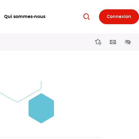
Qui sommes-nous
Connexion
Rechercher
Directions région
Contact
Acces