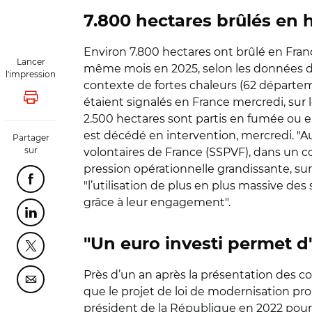
7.800 hectares brûlés en h
Environ 7.800 hectares ont brûlé en Franc
Lancer
même mois en 2025, selon les données du 
l'impression
contexte de fortes chaleurs (62 départe
étaient signalés en France mercredi, su
Lancer l'impression
2.500 hectares sont partis en fumée ou e
est décédé en intervention, mercredi. "Au
Partager
sur
volontaires de France (SSPVF), dans un c
pression opérationnelle grandissante, su
Partager cette page sur Facebook
"l’utilisation de plus en plus massive d
grâce à leur engagement".
Partager cette page sur Linkedin
"Un euro investi permet d
Partager cette page sur Twitter
Près d’un an après la présentation des co
Partager cette page sur Courriel
que le projet de loi de modernisation prom
président de la République en 2022 pour re