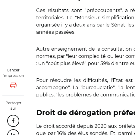
Ces résultats sont "préoccupants", a r
territoriales. Le "Monsieur simplificatio
organisée il y a deux ans par le Sénat, l
années passées.
Autre enseignement de la consultation don
normes, par "leur complexité ou leur cont
: un "coût plus élevé" pour 59% d'entre 
Lancer
l'impression
Pour résoudre les difficultés, l'État 
accompagné". La "bureaucratie", "la lente
Lancer l'impression
publics, "les problèmes de communication
Partager
sur
Droit de dérogation préfe
Partager cette page sur Facebook
Le droit accordé depuis 2020 aux préfet
que par 16% des élus sondés. Et, parmi c