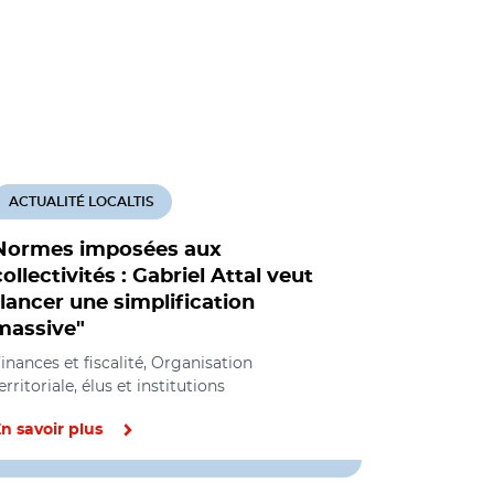
ACTUALITÉ LOCALTIS
Normes imposées aux
collectivités : Gabriel Attal veut
"lancer une simplification
massive"
inances et fiscalité, Organisation
erritoriale, élus et institutions
n savoir plus