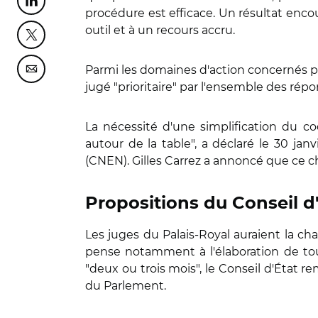
Partager cette page sur Linkedin
procédure est efficace. Un résultat encou
outil et à un recours accru.
Partager cette page sur Twitter
Parmi les domaines d'action concernés pa
Partager cette page sur Courriel
jugé "prioritaire" par l'ensemble des rép
La nécessité d'une simplification du co
autour de la table", a déclaré le 30 jan
(CNEN). Gilles Carrez a annoncé que ce ch
Propositions du Conseil d
Les juges du Palais-Royal auraient la c
pense notamment à l'élaboration de tous
"deux ou trois mois", le Conseil d'État r
du Parlement.