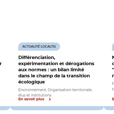
ACTUALITÉ LOCALTIS
Différenciation,
r
expérimentation et dérogations
aux normes : un bilan limité
dans le champ de la transition
écologique
F
t
Environnement, Organisation territoriale,
élus et institutions
En savoir plus
E