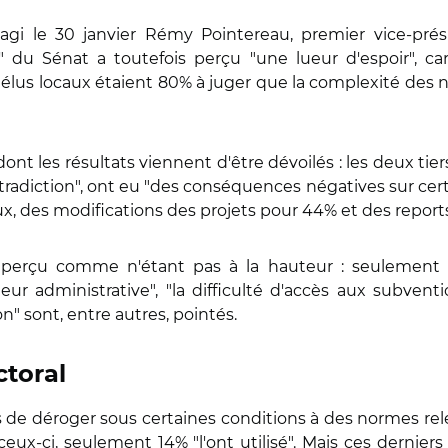
éagi le 30 janvier Rémy Pointereau, premier vice-prési
n" du Sénat a toutefois perçu "une lueur d'espoir", car,
es élus locaux étaient 80% à juger que la complexité des 
t les résultats viennent d'être dévoilés : les deux tier
radiction", ont eu "des conséquences négatives sur certai
eux, des modifications des projets pour 44% et des repo
est perçu comme n'étant pas à la hauteur : seulement 
ur administrative", "la difficulté d'accès aux subventio
" sont, entre autres, pointés.
ctoral
s de déroger sous certaines conditions à des normes r
eux-ci, seulement 14% "l'ont utilisé". Mais ces dernier