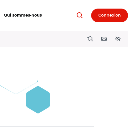
Qui sommes-nous
Connexion
Rechercher
Directions région
Contact
Acces