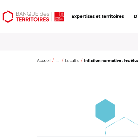
Aller
Aller
Ouvrir
Expertises et territoires
D
au
au
les
contenu
menu
outils
principal
principal
d'accessibilité
Accueil
...
Localtis
Inflation normative : les élu