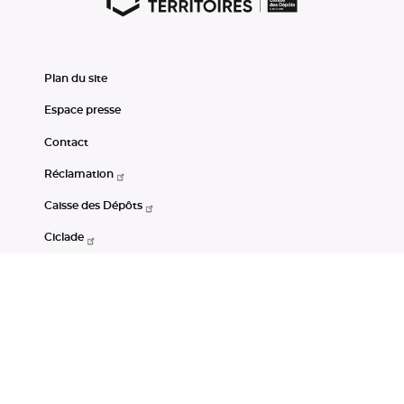
Plan du site
Espace presse
Contact
Réclamation
Caisse des Dépôts
Ciclade
CDC-Net
Consignations
Portail Open Data CDC
Restez connectés