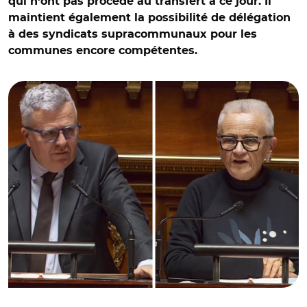
qui n'ont pas procédé au transfert à ce jour. Il
maintient également la possibilité de délégation
à des syndicats supracommunaux pour les
communes encore compétentes.
© Capture vidéo Sénat/ Jean-Michel Arnaud et Françoise
Gatel