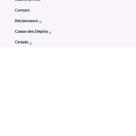
Contact
Réclamation
Caisse des Dépôts
Ciclade
CDC-Net
Consignations
Portail Open Data CDC
Restez connectés
LinkedIn
Youtube
Instagram
RSS