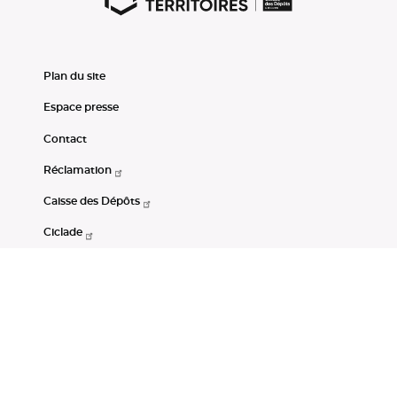
Plan du site
Espace presse
Contact
Réclamation
Caisse des Dépôts
Ciclade
CDC-Net
Consignations
Portail Open Data CDC
Restez connectés