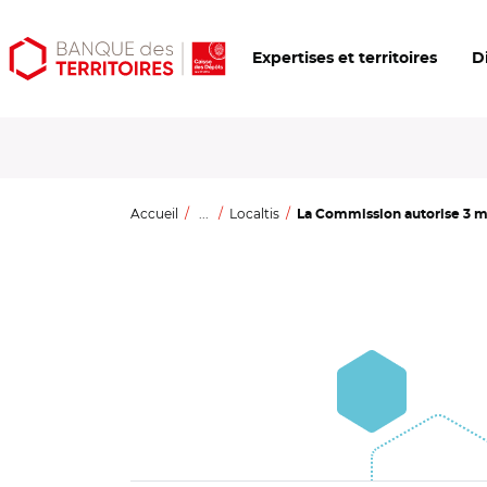
Aller
Aller
Ouvrir
Expertises et territoires
D
au
au
les
contenu
menu
outils
principal
principal
d'accessibilité
Accueil
...
Localtis
La Commission autorise 3 mil