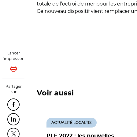
totale de l’octroi de mer pour les entrepr
Ce nouveau dispositif vient remplacer un
Lancer
l'impression
Lancer l'impression
Partager
sur
Voir aussi
Partager cette page sur Facebook
Partager cette page sur Linkedin
ACTUALITÉ LOCALTIS
PLF 2022 : les nouvelles
Partager cette page sur Twitter