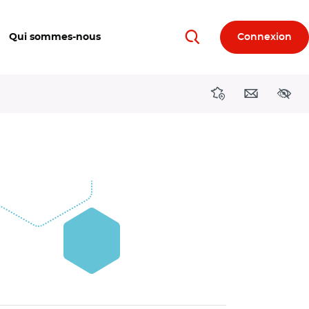
Qui sommes-nous
Connexion
Rechercher
Directions région
Contact
Acces