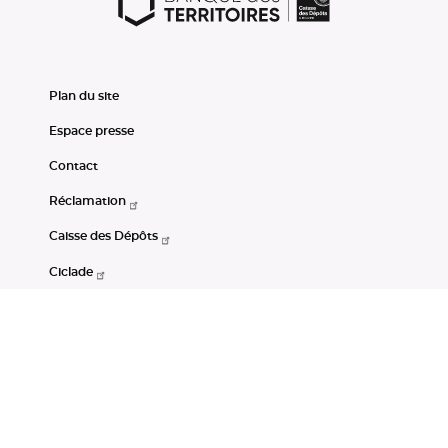
Plan du site
Espace presse
Contact
Réclamation
Caisse des Dépôts
Ciclade
CDC-Net
Consignations
Portail Open Data CDC
Restez connectés