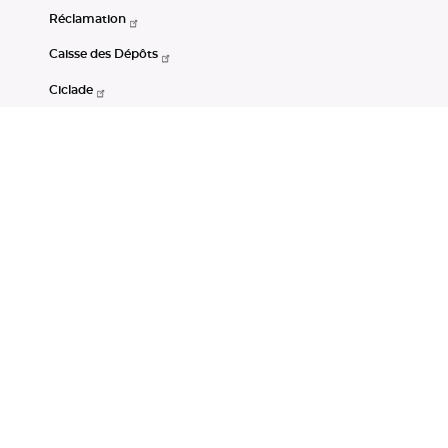
Réclamation
Caisse des Dépôts
Ciclade
CDC-Net
Consignations
Portail Open Data CDC
Restez connectés
LinkedIn
Youtube
Instagram
RSS
Mentions légales
CGU
Données personnelles
Accessibilité : non conforme
DSP2
Instruments financiers
Gestion des cookies