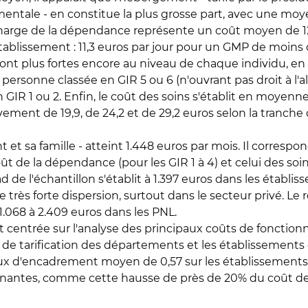
ementale - en constitue la plus grosse part, avec une moy
 charge de la dépendance représente un coût moyen de 12,7
l'établissement : 11,3 euros par jour pour un GMP de moins
 sont plus fortes encore au niveau de chaque individu, en
e personne classée en GIR 5 ou 6 (n'ouvrant pas droit à l'
 GIR 1 ou 2. Enfin, le coût des soins s'établit en moyenne 
vement de 19,9, de 24,2 et de 29,2 euros selon la tranche
t et sa famille - atteint 1.448 euros par mois. Il corresp
ût de la dépendance (pour les GIR 1 à 4) et celui des soins
de l'échantillon s'établit à 1.397 euros dans les établis
 très forte dispersion, surtout dans le secteur privé. Le 
1.068 à 2.409 euros dans les PNL.
t centrée sur l'analyse des principaux coûts de foncti
s de tarification des départements et les établissement
x d'encadrement moyen de 0,57 sur les établissements d
prenantes, comme cette hausse de près de 20% du coût de