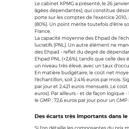
Le cabinet KPMG a présenté, le 26 janvi
âgées dépendantes), qui constitue désormai
porte sur les comptes de l'exercice 2010, 
(80%). Un point mérite toutefois d'être s
France.
La capacité moyenne des Ehpad de l'échan
lucratifs (PNL). Un autre élément ne ma
des Ehpad - reflet du degré de dépendanc
Ehpad PNL (+2,6%), tandis que celle des é
un niveau très élevé, avec un taux d'occ
En matière budgétaire, le coût net moyen 
l'échantillon, soit 2.416 euros par mois. 
par jour et 2.421 euros mensuels. Le coû
euros). Par ailleurs - et de façon logique 
le GMP : 72,6 euros par jour pour un GMP 
Des écarts très importants dans le
Si l'on détaille les composantes du prix m