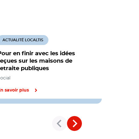
ACTUALITÉ LOCALTIS
ACTUALITÉ
Pour en finir avec les idées
Une étude
reçues sur les maisons de
coûts de
retraite publiques
Social
ocial
n savoir plus
En savoir pl