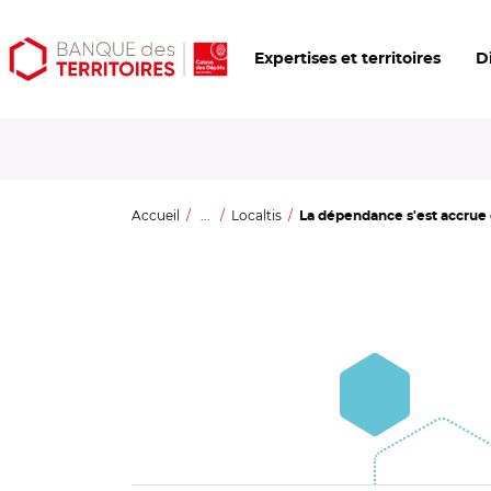
Aller
Aller
Ouvrir
Expertises et territoires
D
au
au
les
contenu
menu
outils
principal
principal
d'accessibilité
Accueil
...
Localtis
La dépendance s'est accrue d