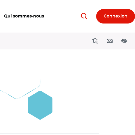
Qui sommes-nous
Connexion
Rechercher
Directions région
Contact
Acces