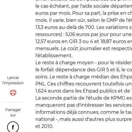
le cas échéant, par l'aide sociale départ
euros par mois. Pour sa part, la prise en
mois. Il varie, bien sûr, selon le GMP de 
13,3 euros au-delà de 700. Les variations
ressources) : 5,06 euros par jour pour un
12,57 euros en GIR 3 ou 4 et 18,87 euros en
mensuels. Le coût journalier est respecti
l'établissement.
Le reste à charge moyen - pour le résiden
le forfait dépendance des GIR 5 et 6, le co
soins. Le reste à charge médian des Ehpad 
Lancer
l'impression
PNL. Ces chiffres recouvrent toutefois une
1.624 euros dans les Ehpad publics et de 
Lancer l'impression
La seconde partie de l'étude de KPMG es
manqueront pas d'intéresser les service
Partager
informations déjà connues, comme le tau
sur
national -, mais aussi d'autres plus sur
et 2010.
Partager cette page sur Facebook