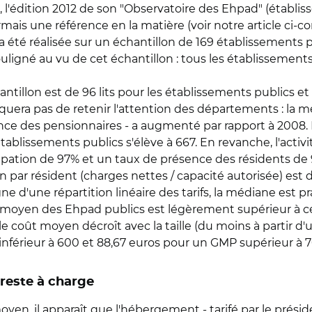
er, l'édition 2012 de son "Observatoire des Ehpad" (éta
s une référence en la matière (voir notre article ci-cont
a été réalisée sur un échantillon de 169 établissements p
ouligné au vu de cet échantillon : tous les établissements
tillon est de 96 lits pour les établissements publics et
nquera pas de retenir l'attention des départements : l
e des pensionnaires - a augmenté par rapport à 2008. El
tablissements publics s'élève à 667. En revanche, l'acti
upation de 97% et un taux de présence des résidents de
par résident (charges nettes / capacité autorisée) est d
Signe d'une répartition linéaire des tarifs, la médiane est
t moyen des Ehpad publics est légèrement supérieur à cel
- le coût moyen décroît avec la taille (du moins à partir d'
inférieur à 600 et 88,67 euros pour un GMP supérieur à 7
 reste à charge
oyen, il apparaît que l'hébergement - tarifé par le présid