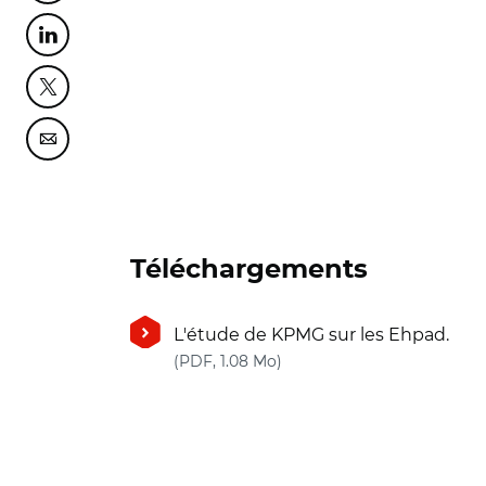
Partager cette page sur Linkedin
Partager cette page sur Twitter
Partager cette page sur Courriel
Téléchargements
L'étude de KPMG sur les Ehpad.
(nouvelle fenêtre)
(PDF, 1.08 Mo)