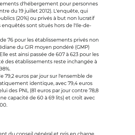
blissements d'hébergement pour personnes
re du 19 juillet 2012). L'enquête, qui
ublics (20%) ou privés à but non lucratif
 enquêtés sont situés hors de l'Ile-de-
 de 76 pour les établissements privés non
a médiane du GIR moyen pondéré (GMP)
le est ainsi passée de 607 à 623 pour les
vité des établissements reste inchangée à
 98%.
e 79,2 euros par jour sur l'ensemble de
 pratiquement identique, avec 79,4 euros
ui des PNL (81 euros par jour contre 78,8
une capacité de 60 à 69 lits) et croît avec
00.
ent du conseil général et pris en charge,