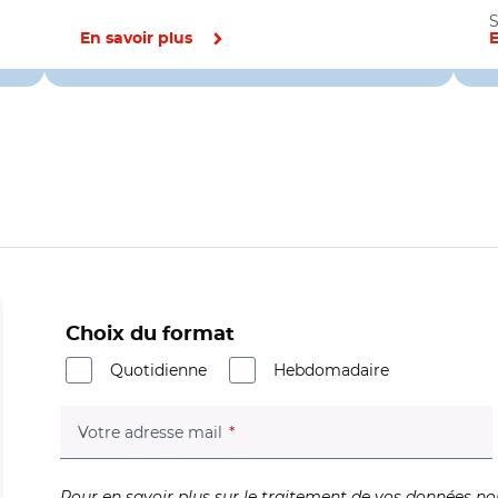
S
En savoir plus
E
Choix du format
Quotidienne
Hebdomadaire
(champ obligatoire)
Votre adresse mail
Pour en savoir plus sur le traitement de vos données no