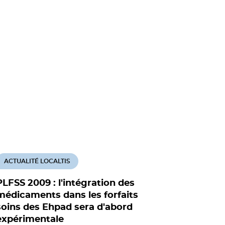
ACTUALITÉ LOCALTIS
ACTUALITÉ
PLFSS 2009 : l'intégration des
Le budge
médicaments dans les forfaits
adopté m
soins des Ehpad sera d'abord
Social
expérimentale