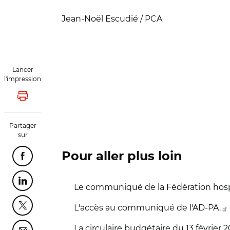
Jean-Noël Escudié / PCA
Lancer
l'impression
Lancer l'impression
Partager
sur
Pour aller plus loin
Partager cette page sur Facebook
Partager cette page sur Linkedin
Le communiqué de la Fédération hospi
L'accès au communiqué de l'AD-PA.
Partager cette page sur Twitter
La circulaire budgétaire du 13 février 