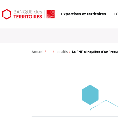
Aller
Aller
Ouvrir
Expertises et territoires
D
au
au
les
contenu
menu
outils
principal
principal
d'accessibilité
Accueil
...
Localtis
La FHF s'inquiète d'un "recu