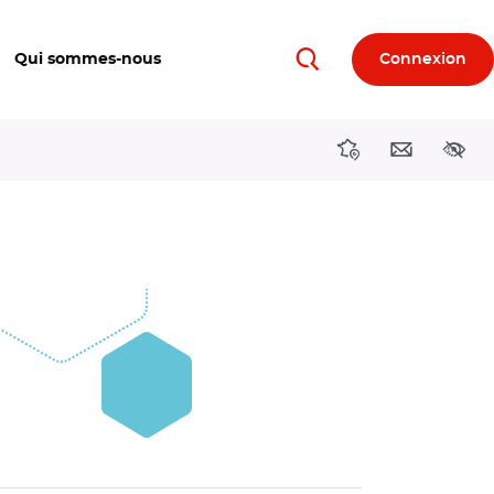
Qui sommes-nous
Connexion
Rechercher
Directions région
Contact
Acces