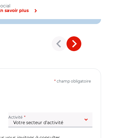
ocial
n savoir plus
En savoir pl
*
champ obligatoire
(champ obligatoire)
Activité
us vous invitons à consulter