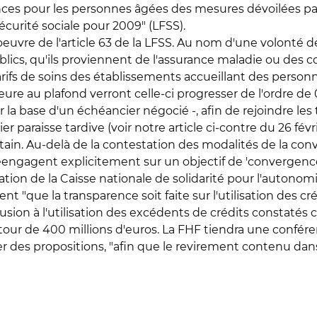
ces pour les personnes âgées des mesures dévoilées par 
écurité sociale pour 2009" (LFSS).
 oeuvre de l'article 63 de la LFSS. Au nom d'une volonté d
lics, qu'ils proviennent de l'assurance maladie ou des co
ifs de soins des établissements accueillant des person
eure au plafond verront celle-ci progresser de l'ordre d
ur la base d'un échéancier négocié -, afin de rejoindre les 
ier paraisse tardive (voir notre article ci-contre du 26 fé
tain. Au-delà de la contestation des modalités de la con
éengagent explicitement sur un objectif de 'convergence
ration de la Caisse nationale de solidarité pour l'autonom
 "que la transparence soit faite sur l'utilisation des cr
usion à l'utilisation des excédents de crédits constaté
utour de 400 millions d'euros. La FHF tiendra une confér
nter des propositions, "afin que le revirement contenu dan