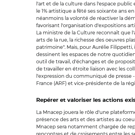
l'art et de la culture dans l'espace public 
le 1% artistique a fêté ses soixante ans en
néanmoins la volonté de réactiver la démocr
favorisant l'organisation d'expositions art
La ministre de la Culture reconnaît que l'
arts de la rue, la richesse des oeuvres p
patrimoine". Mais, pour Aurélie Filippetti, 
dessinent les espaces de notre quotidien 
outil de travail, d'échanges et de propositi
de travailler en étroite liaison avec les c
l'expression du communiqué de presse - 
France (ARF) et vice-présidente de la rég
Repérer et valoriser les actions exi
La Mnacep jouera le rôle d'une plateforme 
présence des arts et des artistes au coeu
Mnacep sera notamment chargée de repére
rencontres et de croisements entre les sec