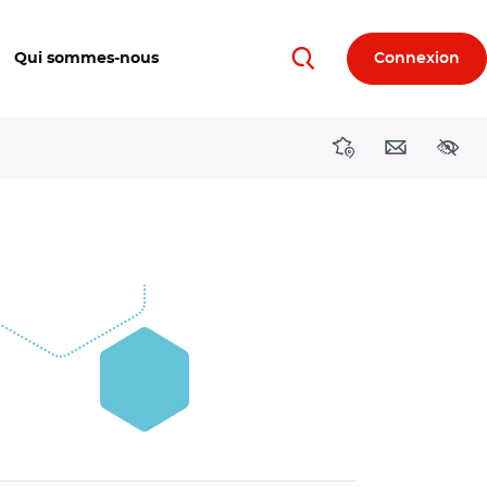
Qui sommes-nous
Connexion
Rechercher
Directions région
Contact
Acces