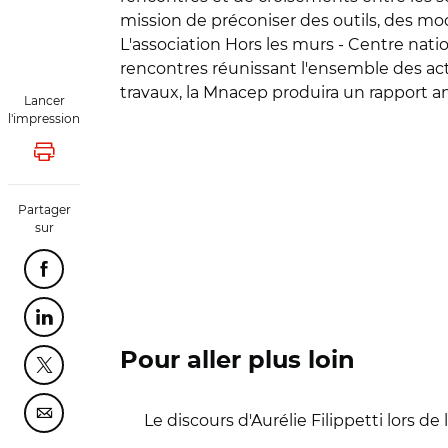
mission de préconiser des outils, des m
L'association Hors les murs - Centre nati
rencontres réunissant l'ensemble des acteu
travaux, la Mnacep produira un rapport an
Lancer
l'impression
Lancer l'impression
Partager
sur
Partager cette page sur Facebook
Partager cette page sur Linkedin
Pour aller plus loin
Partager cette page sur Twitter
Partager cette page sur Courriel
Le discours d'Aurélie Filippetti lors de 