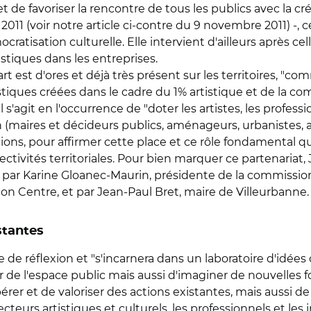
et de favoriser la rencontre de tous les publics avec la cré
 2011 (voir notre article ci-contre du 9 novembre 2011) -, 
atisation culturelle. Elle intervient d'ailleurs après cel
istiques dans les entreprises.
art est d'ores et déjà très présent sur les territoires, 
lastiques créées dans le cadre du 1% artistique et de la 
il s'agit en l'occurrence de "doter les artistes, les profes
(maires et décideurs publics, aménageurs, urbanistes, arc
ons, pour affirmer cette place et ce rôle fondamental qu'a l
ollectivités territoriales. Pour bien marquer ce partenaria
par Karine Gloanec-Maurin, présidente de la commission 
ion Centre, et par Jean-Paul Bret, maire de Villeurbanne.
stantes
de réflexion et "s'incarnera dans un laboratoire d'idées c
r de l'espace public mais aussi d'imaginer de nouvelles f
r et de valoriser des actions existantes, mais aussi d
teurs artistiques et culturels, les professionnels et les