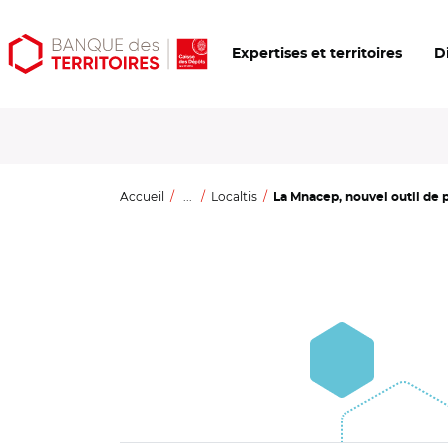
Aller
Aller
Ouvrir
Expertises et territoires
D
au
au
les
contenu
menu
outils
principal
principal
d'accessibilité
Accueil
...
Localtis
La Mnacep, nouvel outil de p