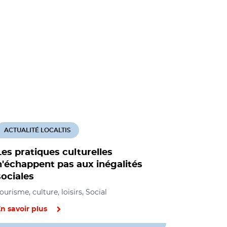
ACTUALITÉ LOCALTIS
ACTUALITÉ
Les pratiques culturelles
La cultur
n'échappent pas aux inégalités
elle une r
sociales
Tourisme, cul
ourisme, culture, loisirs, Social
n savoir plus
En savoir pl