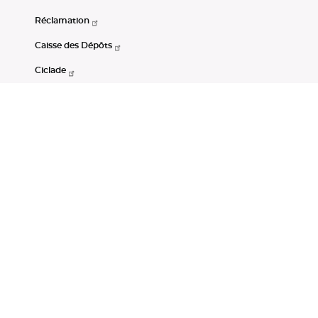
Réclamation
Caisse des Dépôts
Ciclade
CDC-Net
Consignations
Portail Open Data CDC
Restez connectés
LinkedIn
Youtube
Instagram
RSS
Mentions légales
CGU
Données personnelles
Accessibilité : non conforme
DSP2