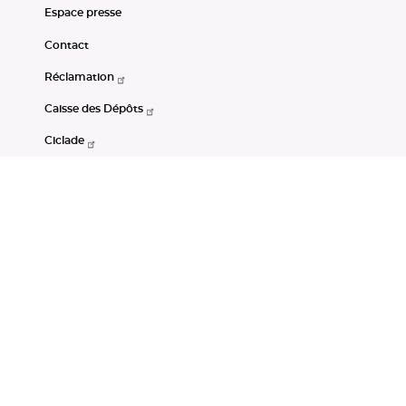
Espace presse
Contact
Réclamation
Caisse des Dépôts
Ciclade
CDC-Net
Consignations
Portail Open Data CDC
Restez connectés
LinkedIn
Youtube
Instagram
RSS