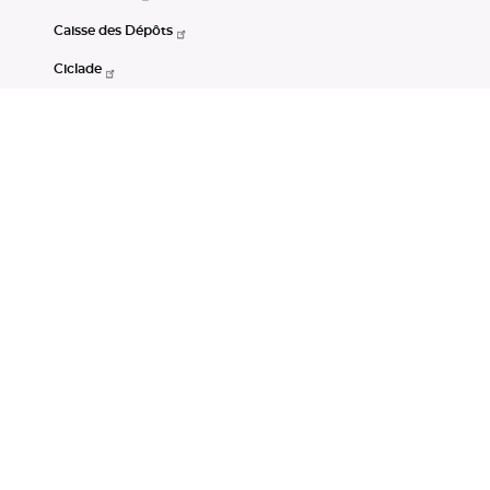
Caisse des Dépôts
Ciclade
CDC-Net
Consignations
Portail Open Data CDC
Restez connectés
LinkedIn
Youtube
Instagram
RSS
Mentions légales
CGU
Données personnelles
Accessibilité : non conforme
DSP2
Instruments financiers
Gestion des cookies