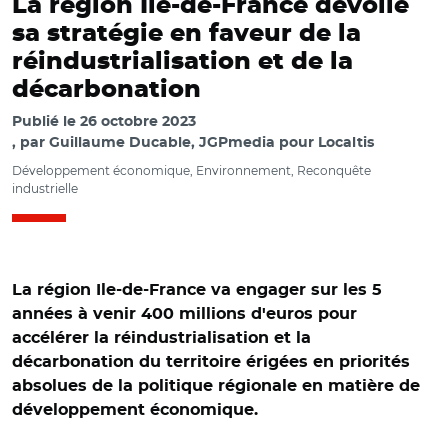
La région Ile-de-France dévoile
sa stratégie en faveur de la
réindustrialisation et de la
décarbonation
Publié le
26 octobre 2023
par
Guillaume Ducable, JGPmedia pour Localtis
Développement économique, Environnement, Reconquête
industrielle
La région Ile-de-France va engager sur les 5
années à venir 400 millions d'euros pour
accélérer la réindustrialisation et la
décarbonation du territoire érigées en priorités
absolues de la politique régionale en matière de
développement économique.
© JGPmedia /Valérie Pécresse et Alexandra Dublanche