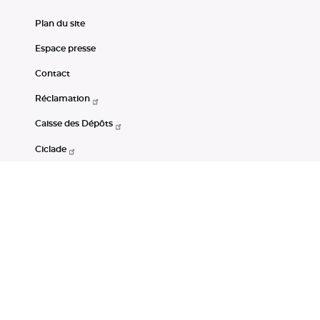
Plan du site
Espace presse
Contact
Réclamation
Caisse des Dépôts
Ciclade
CDC-Net
Consignations
Portail Open Data CDC
Restez connectés
LinkedIn
Youtube
Instagram
RSS