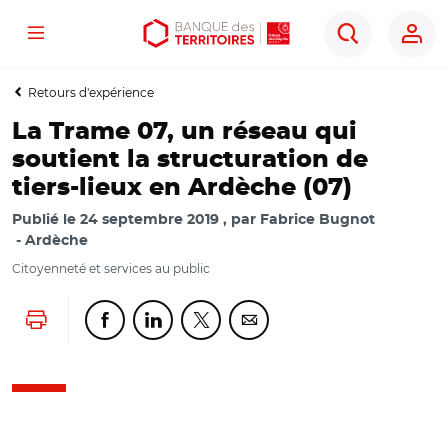
Menu
Aller
Aller
Ouvrir
Rechercher
au
au
les
contenu
menu
outils
Retours d'expérience
principal
principal
d'accessibilité
La Trame 07, un réseau qui
soutient la structuration de
tiers-lieux en Ardèche (07)
Publié le
24 septembre 2019
par
Fabrice Bugnot
Ardèche
Citoyenneté et services au public
Lancer l'impression
Partager cette page sur Facebook
Partager cette page sur Linkedin
Partager cette page sur Twitter
Partager cette page sur Co