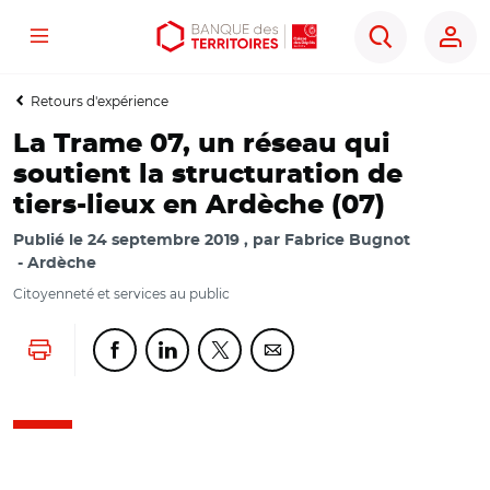
Menu
Aller
Aller
Ouvrir
Rechercher
au
au
les
contenu
menu
outils
Retours d'expérience
principal
principal
d'accessibilité
La Trame 07, un réseau qui
soutient la structuration de
tiers-lieux en Ardèche (07)
Publié le
24 septembre 2019
par
Fabrice Bugnot
Ardèche
Citoyenneté et services au public
Lancer l'impression
Partager cette page sur Facebook
Partager cette page sur Linkedin
Partager cette page sur Twitter
Partager cette page sur Co