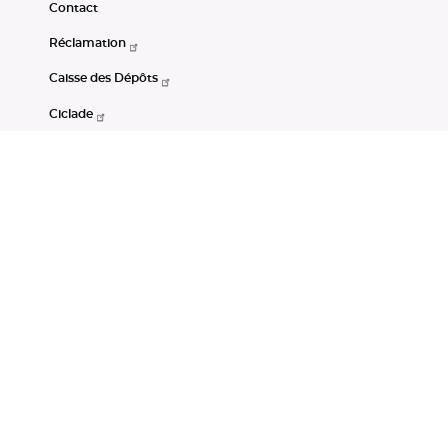
Contact
Réclamation
Caisse des Dépôts
Ciclade
CDC-Net
Consignations
Portail Open Data CDC
Restez connectés
LinkedIn
Youtube
Instagram
RSS
Mentions légales
CGU
Données personnelles