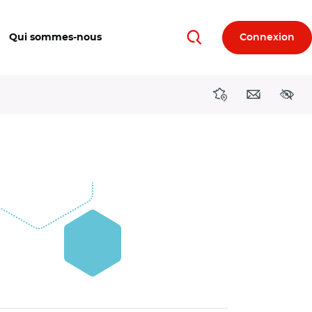
Qui sommes-nous
Connexion
Rechercher
Directions région
Contact
Acces