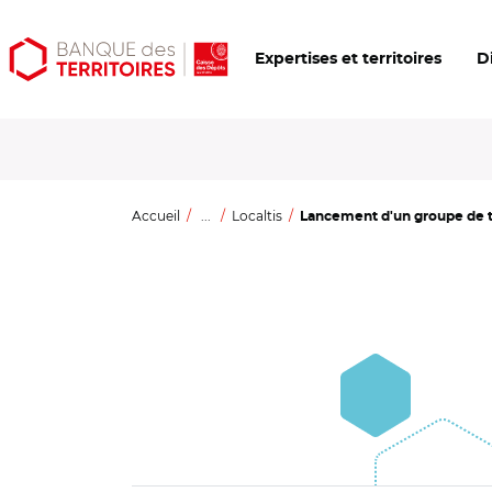
Aller
Aller
Ouvrir
Expertises et territoires
D
au
au
les
contenu
menu
outils
principal
principal
d'accessibilité
Accueil
...
Localtis
Lancement d'un groupe de tra