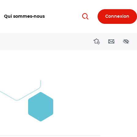
Qui sommes-nous
Connexion
Rechercher
Directions région
Contact
Acces