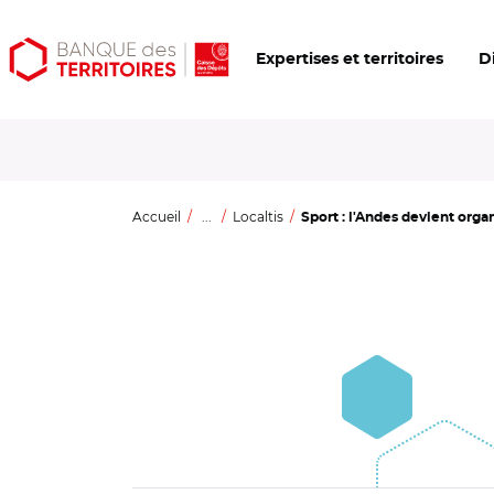
Aller
Aller
Ouvrir
Expertises et territoires
D
au
au
les
contenu
menu
outils
principal
principal
d'accessibilité
Accueil
...
Localtis
Sport : l'Andes devient orga