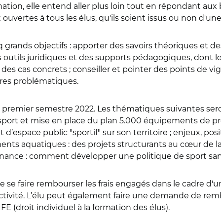
ion, elle entend aller plus loin tout en répondant aux b
ouvertes à tous les élus, qu'ils soient issus ou non d'une 
nq grands objectifs : apporter des savoirs théoriques et 
utils juridiques et des supports pédagogiques, dont les 
es cas concrets ; conseiller et pointer des points de vig
pres problématiques.
 premier semestre 2022. Les thématiques suivantes ser
port et mise en place du plan 5.000 équipements de pro
espace public "sportif" sur son territoire ; enjeux, pos
ents aquatiques : des projets structurants au cœur de la po
onnance : comment développer une politique de sport san
 se faire rembourser les frais engagés dans le cadre d'u
llectivité. L’élu peut également faire une demande de r
E (droit individuel à la formation des élus).