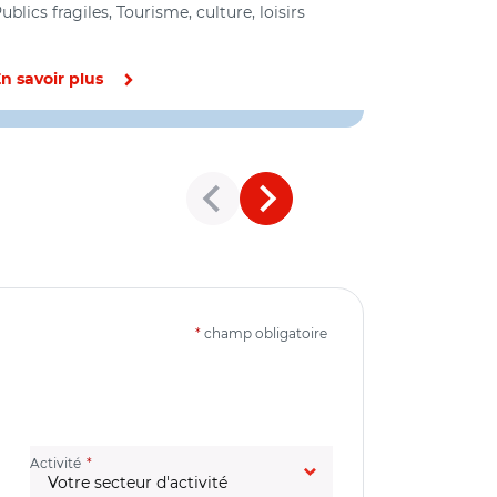
ublics fragiles, Tourisme, culture, loisirs
Organisation 
institutions,
n savoir plus
En savoir pl
*
champ obligatoire
(champ obligatoire)
Activité