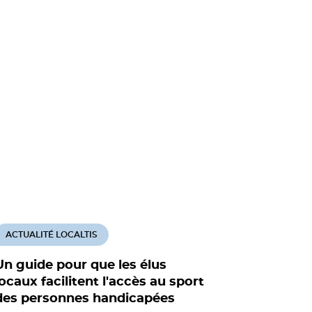
ACTUALITÉ LOCALTIS
ACTUALITÉ
Un guide pour que les élus
5.000 pe
locaux facilitent l'accès au sport
sportifs 
des personnes handicapées
les élus 