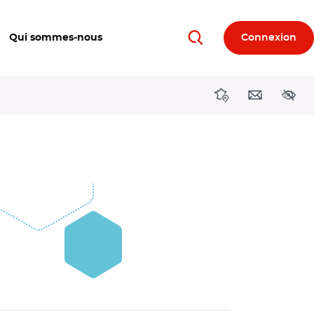
Qui sommes-nous
Connexion
Rechercher
Directions région
Contact
Acces