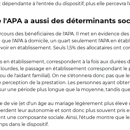
épendante à l'entrée du dispositif, plus elle percevra 
 l'APA a aussi des déterminants so
ours des bénéficiaires de l'APA. Il met en évidence des pro
rçu que l'APA à domicile, un quart seulement l'APA en ét
voir en établissement. Seuls 1,5% des allocataires ont co
uis en établissement, correspondent à la fois aux durées 
 lourdes, le passage en établissement correspondant le 
ou de l'aidant familial). On ne s'étonnera donc pas que le
perception de la prestation. Les personnes ayant obtenu
r sur une période plus longue que la moyenne, tandis que
e de vie (et d'un âge au mariage légèrement plus élevé
 perdent leur autonomie et sont donc plus souvent pris e
nt une composante sociale. Ainsi, l'étude montre que l
ps dans le dispositif.