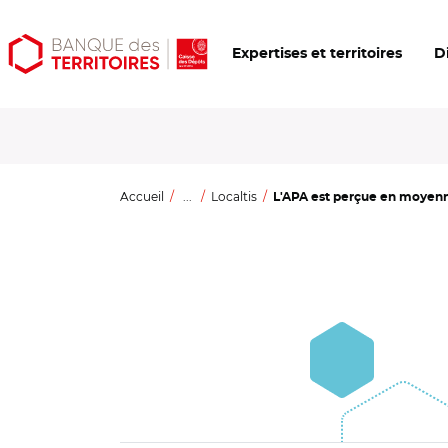
Aller
Aller
Ouvrir
Expertises et territoires
D
au
au
les
contenu
menu
outils
principal
principal
d'accessibilité
Accueil
...
Localtis
L'APA est perçue en moyenne