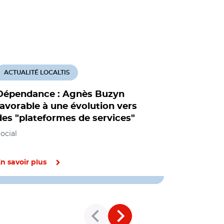
ACTUALITÉ LOCALTIS
ACTUALITÉ
Dépendance : Agnès Buzyn
Agnès Buz
favorable à une évolution vers
de route 
des "plateformes de services"
volet de l
ocial
Social, Loge
Organisation 
institutions
n savoir plus
En savoir pl