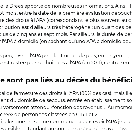
 de la Drees apporte de nombreuses informations. Ainsi, 
ept mois, entre la date de la première évaluation déboucha
re des droits à l'APA (correspondant le plus souvent au dé
tribution est d'ailleurs très hétérogène : un quart des p
plus de cinq ans et sept mois. Par ailleurs, la durée de 
'APA à domicile (en sachant qu'une APA à domicile peu
mes perçoivent l'APA pendant un an de plus, en moyenne,
est restée plus de huit ans à l'APA (en 2011), contre s
e sont pas liés au décès du bénéfici
ipal de fermeture des droits à l'APA (80% des cas), mais il
 du domicile de secours, entrée en établissement sou
u versement attendu (fonction des revenus)... Au moment
 59% de personnes classées en GIR 1 et 2.
nsi, plus une personne commence à percevoir l'APA jeune, 
versible et tendant au contraire à s'accroître avec l'av