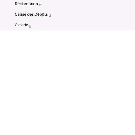
Réclamation
Caisse des Dépôts
Ciclade
CDC-Net
Consignations
Portail Open Data CDC
Restez connectés
LinkedIn
Youtube
Instagram
RSS
Mentions légales
CGU
Données personnelles
Accessibilité : non conforme
DSP2
Instruments financiers
Gestion des cookies