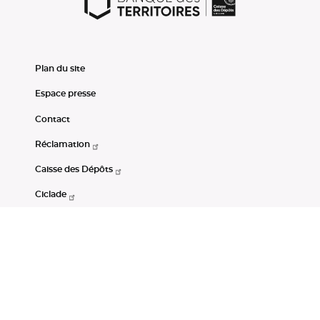
Plan du site
Espace presse
Contact
Réclamation
Caisse des Dépôts
Ciclade
CDC-Net
Consignations
Portail Open Data CDC
Restez connectés