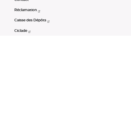
Réclamation
Caisse des Dépôts
Ciclade
CDC-Net
Consignations
Portail Open Data CDC
Restez connectés
LinkedIn
Youtube
Instagram
RSS
Mentions légales
CGU
Données personnelles
Accessibilité : non conforme
DSP2