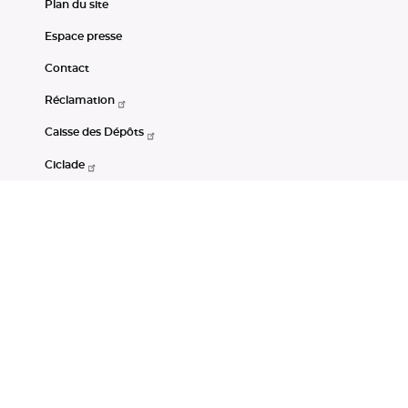
Plan du site
Espace presse
Contact
Réclamation
Caisse des Dépôts
Ciclade
CDC-Net
Consignations
Portail Open Data CDC
Restez connectés
LinkedIn
Youtube
Instagram
RSS