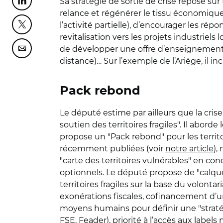
Sa stratégie de sortie de crise repose sur 
Partager cette page sur Linkedin
relance et régénérer le tissu économique d
l’activité partielle), d’encourager les r
Partager cette page sur Twitter
revitalisation vers les projets industriels 
de développer une offre d’enseignement 
Partager cette page sur Courriel
distance)… Sur l’exemple de l’Ariège, il inc
Pack rebond
Le député estime par ailleurs que la crise
soutien des territoires fragiles". Il abor
propose un "Pack rebond" pour les territoi
récemment publiées (voir
notre article
),
"carte des territoires vulnérables" en con
optionnels. Le député propose de "calque
territoires fragiles sur la base du volont
exonérations fiscales, cofinancement d’u
moyens humains pour définir une "strat
FSE, Feader), priorité à l’accès aux labels