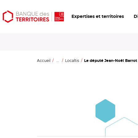
Aller
Aller
Ouvrir
Expertises et territoires
D
au
au
les
contenu
menu
outils
principal
principal
d'accessibilité
Accueil
...
Localtis
Le député Jean-Noël Barrot 