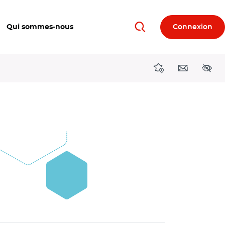
Qui sommes-nous
Connexion
Rechercher
Directions région
Contact
Acces