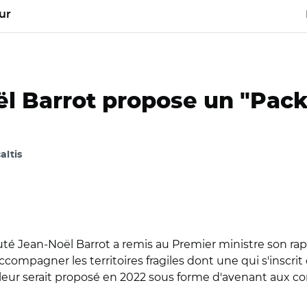
ur
l Barrot propose un "Pack
altis
puté Jean-Noël Barrot a remis au Premier ministre son ra
accompagner les territoires fragiles dont une qui s'inscrit
leur serait proposé en 2022 sous forme d'avenant aux con
Noël Barrot à rendu son rapport sur le rebond économique des t