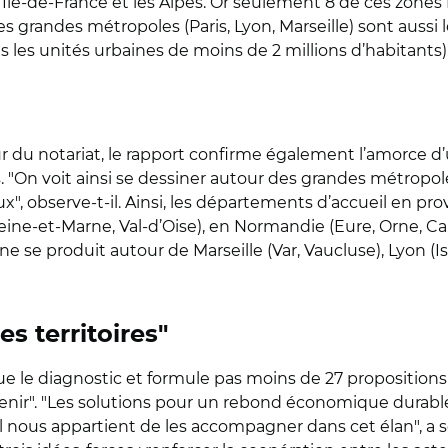
’Ile-de-France et les Alpes. Or seulement 8 de ces zones 
 Les grandes métropoles (Paris, Lyon, Marseille) sont aussi
ns les unités urbaines de moins de 2 millions d’habitants)
r du notariat, le rapport confirme également l’amorce d
"On voit ainsi se dessiner autour des grandes métropole
x", observe-t-il. Ainsi, les départements d’accueil en p
eine-et-Marne, Val-d’Oise), en Normandie (Eure, Orne, Ca
se produit autour de Marseille (Var, Vaucluse), Lyon (Isèr
s territoires"
que le diagnostic et formule pas moins de 27 propositions
enir". "Les solutions pour un rebond économique durable v
l nous appartient de les accompagner dans cet élan", a s