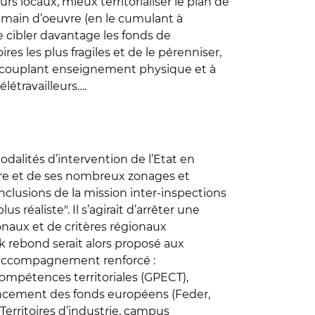
urs locaux, mieux territorialiser le plan de
de main d’oeuvre (en le cumulant à
de cibler davantage les fonds de
ires les plus fragiles et de le pérenniser,
en couplant enseignement physique et à
élétravailleurs….
odalités d’intervention de l’Etat en
itaire et de ses nombreux zonages et
onclusions de la mission inter-inspections
s réaliste". Il s’agirait d’arrêter une
ionaux et de critères régionaux
k rebond serait alors proposé aux
 un accompagnement renforcé :
ompétences territoriales (GPECT),
ancement des fonds européens (Feder,
 Territoires d’industrie, campus