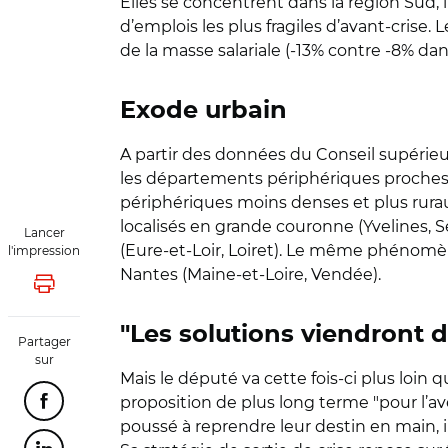
Elles se concentrent dans la région Sud, l
d’emplois les plus fragiles d’avant-crise.
de la masse salariale (-13% contre -8% da
Exode urbain
A partir des données du Conseil supérieu
les départements périphériques proches. 
périphériques moins denses et plus rurau
localisés en grande couronne (Yvelines, S
Lancer
(Eure-et-Loir, Loiret). Le même phénomène 
l'impression
Nantes (Maine-et-Loire, Vendée).
Lancer l'impression
"Les solutions viendront de
Partager
sur
Mais le député va cette fois-ci plus loin 
proposition de plus long terme "pour l’av
Partager cette page sur Facebook
poussé à reprendre leur destin en main, i