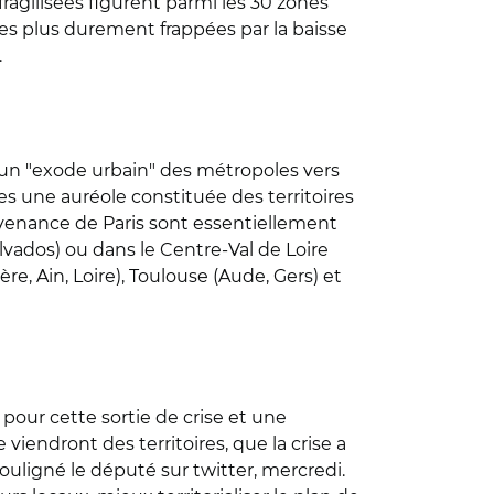
fragilisées figurent parmi les 30 zones
 les plus durement frappées par la baisse
.
’un "exode urbain" des métropoles vers
s une auréole constituée des territoires
rovenance de Paris sont essentiellement
lvados) ou dans le Centre-Val de Loire
e, Ain, Loire), Toulouse (Aude, Gers) et
 pour cette sortie de crise et une
iendront des territoires, que la crise a
ouligné le député sur twitter, mercredi.