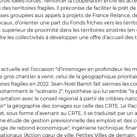
trois idées-forces : renforcer la coopération entre les acte
es territoires fragiles. Il préconise de faciliter le prêt 
éponses groupées aux appels à projets de France Relance, 
locaux, d’orienter une part du Fonds friches vers les territo
supérieur de proximité dans les territoires sinistrés (
ite les collectivités à développer une offre d’accueil des t
 actuelle est l’occasion "d’interroger en profondeur les m
de le gros chantier à venir, celui de la géographique prior
res fragiles en 2022. Jean-Noël Barrot fait siennes les c
 notamment le "scénario 2", hypothèse qui lui semble "la plu
certation avec le conseil régional à partir de critères nat
r" la géographie des zonages sur celle des CRTE. Le Pac
ariat, sous forme d’avenant au CRTE. Il se traduirait par
ne étude de gestion prévisionnelle des emplois et des c
égie de rebond économique", ingénierie technique, fin
 nationaux (Action cœur de ville, Petites Villes de demain,